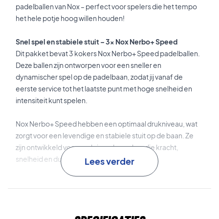
padelballen van Nox – perfect voor spelers die het tempo
het hele potje hoog willen houden!
Snel spel en stabiele stuit – 3x Nox Nerbo+ Speed
Dit pakket bevat 3 kokers Nox Nerbo+ Speed padelballen.
Deze ballen zijn ontworpen voor een sneller en
dynamischer spel op de padelbaan, zodat jij vanaf de
eerste service tot het laatste punt met hoge snelheid en
intensiteit kunt spelen.
Nox Nerbo+ Speed hebben een optimaal drukniveau, wat
zorgt voor een levendige en stabiele stuit op de baan. Ze
zijn ontwikkeld voor veeleisende spelers die kracht,
snelheid en duurzaamheid in één bal zoeken.
Lees verder
De consistente prestaties maken de ballen zeer geschikt
voor intense rally’s, waarin het tempo hoog ligt en de bal
door de hele wedstrijd stabiel blijft presteren.