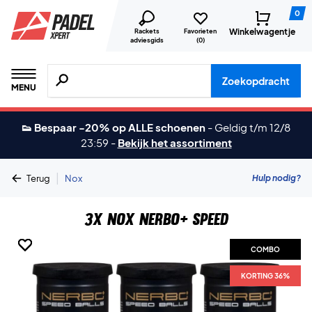
0
Winkelwagentje
Rackets
Favorieten
adviesgids
(
0
)
Zoeken naar producten, merken etc.
Zoekopdracht
MENU
👟 Bespaar -20% op ALLE schoenen
-
Geldig t/m 12/8
23:59
-
Bekijk het assortiment
|
Hulp nodig?
Terug
Nox
3x Nox Nerbo+ Speed
COMBO
COMBO
COMBO
COMBO
KORTING 36%
KORTING 36%
KORTING 36%
KORTING 36%