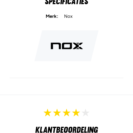
Specificaties
Sneller spel
maakt de ballen ideaal voor jou als je graag op
hoge snelheid en met intensiteit speelt.
Merk:
Nox
Optimaal drukniveau
zorgt voor een levendige en stabiele
stuit op de baan.
Kracht en snelheid
garanderen een dynamisch spel vol
tempo.
Duurzaamheid
draagt bij aan een constante prestatie – ook
tijdens de meest veeleisende rally’s en punten.
Houd het tempo hoog – bestel 3x Nox Nerbo+ Speed
vandaag nog!
Inhoud:
3 kokers / 9 padelballen.
Klantbeoordeling