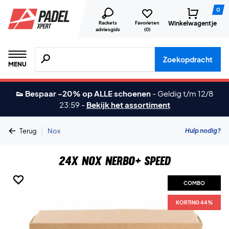
0
Winkelwagentje
Rackets
Favorieten
adviesgids
(
0
)
Zoeken naar producten, merken etc.
Zoekopdracht
MENU
👟 Bespaar -20% op ALLE schoenen
-
Geldig t/m 12/8
23:59
-
Bekijk het assortiment
|
Hulp nodig?
Terug
Nox
24x Nox Nerbo+ Speed
COMBO
COMBO
COMBO
COMBO
KORTING 44%
KORTING 44%
KORTING 44%
KORTING 44%