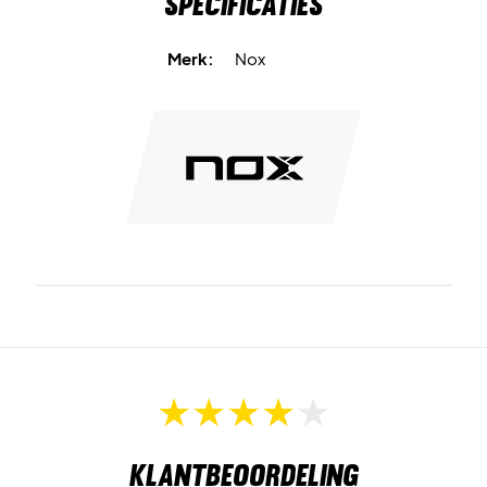
Specificaties
Sneller spel
maakt de ballen perfect voor jou als je met
veel snelheid en intensiteit wilt spelen.
Merk:
Nox
Optimaal drukniveau
geeft een levendige en stabiele stuit
op de baan.
Kracht en snelheid
garandeert een dynamisch spel
boordevol tempo.
Duurzaamheid
zorgt voor consistente prestaties – ook
tijdens intensieve rally’s en punten.
Houd het tempo hoog – bestel 24x Nox Nerbo+ Speed
vandaag nog!
Inhoud:
24 kokers / 72 padelballen.
Klantbeoordeling