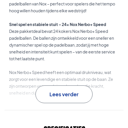
padelballen van Nox – perfect voor spelers die het tempo
hoog willen houden tijdens elke wedstrijd!
Snel spel en stabiele stuit – 24x Nox Nerbo+ Speed
Deze pakketdeal bevat 24 kokers Nox Nerbo+ Speed
padelballen. De ballen zijn ontwikkeld voor een sneller en
dynamischer spel op de padelbaan, zodat jij met hoge
snelheid en intensiteit kunt spelen – van de eerste service
tot het laatste punt.
Nox Nerbo+ Speed heeft een optimaal drukniveau, wat
zorgt voor een levendige en stabiele stuit op de baan. Ze
zijn ontworpen voor veeleisende spelers die kracht,
snelheid en duurzaamheid zoeken in één bal.
Lees verder
De consistente prestaties maken de ballen ideaal voor
intense rally’s met een hoog tempo, waarbij de bal steeds
stabiel moet blijven presteren – van begin tot eind.