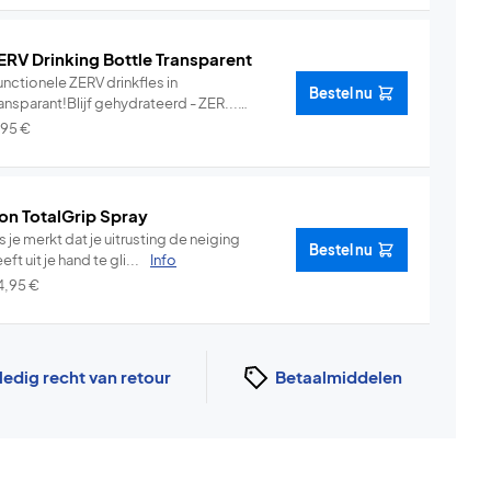
ERV Drinking Bottle Transparent
nctionele ZERV drinkfles in
Bestel nu
ansparant!Blijf gehydrateerd - ZER...
Info
,95
€
on TotalGrip Spray
s je merkt dat je uitrusting de neiging
Bestel nu
eft uit je hand te gli...
Info
4,95
€
ledig recht van retour
Betaalmiddelen