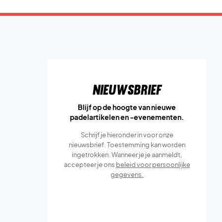
Nieuwsbrief
Blijf op de hoogte van nieuwe
padelartikelen en -evenementen.
Schrijf je hieronder in voor onze
nieuwsbrief. Toestemming kan worden
ingetrokken. Wanneer je je aanmeldt,
accepteer je ons
beleid voor persoonlijke
gegevens.