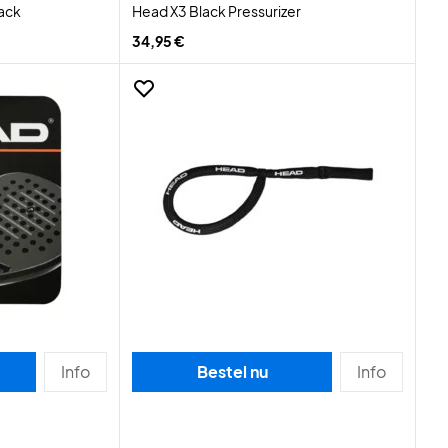
lack
Head X3 Black Pressurizer
34,95 €
Info
Bestel nu
Info