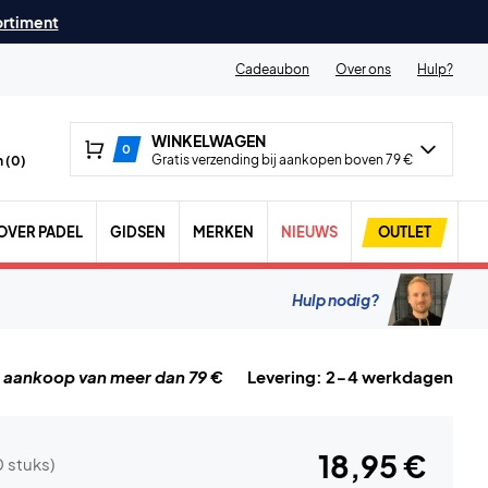
ortiment
Cadeaubon
Over ons
Hulp?
WINKELWAGEN
0
Gratis verzending bij aankopen boven 79 €
 (
0
)
OVER PADEL
GIDSEN
MERKEN
NIEUWS
OUTLET
Hulp nodig?
j aankoop van meer dan 79 €
Levering: 2-4 werkdagen
18,95 €
0 stuks)