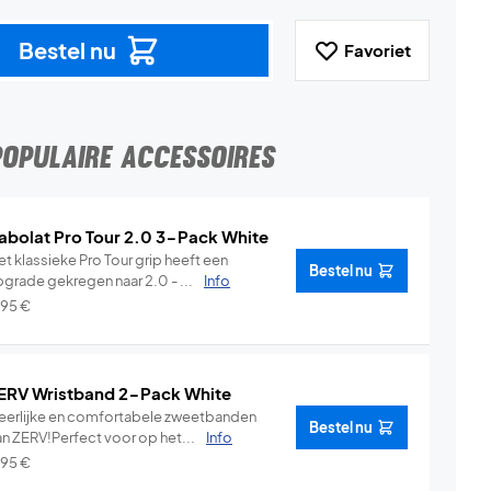
Bestel nu
Favoriet
POPULAIRE ACCESSOIRES
abolat Pro Tour 2.0 3-Pack White
t klassieke Pro Tour grip heeft een
Bestel nu
pgrade gekregen naar 2.0 - ...
Info
,95
€
ERV Wristband 2-Pack White
eerlijke en comfortabele zweetbanden
Bestel nu
an ZERV!Perfect voor op het...
Info
,95
€