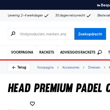
👟 Besp
Levering: 2-4 werkdagen
30 dagen retourrecht
Beste se
Zoeken naar producten, merken etc.
Zoekopdracht
VOORPAGINA
RACKETS
ADVIESGIDS RACKETS
Terug
Voorpagina
Accessoires
Diversen
Head Premium Padel 