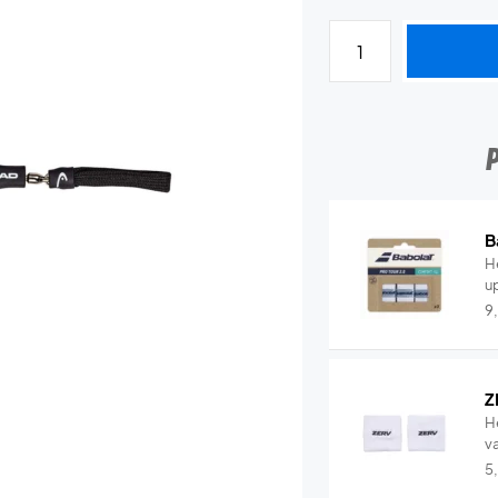
B
He
u
9
Z
H
v
5