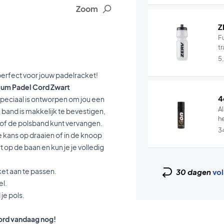
Zoom
Z
Fu
tr
5
erfect voor jouw padelracket!
ium Padel Cord Zwart
4
peciaal is ontworpen om jou een
Al
 band is makkelijk te bevestigen,
he
 of de polsband kunt vervangen.
3
e kans op draaien of in de knoop
 op de baan en kun je je volledig
et aan te passen.
30 dagen
vol
el.
je pols.
ord vandaag nog!