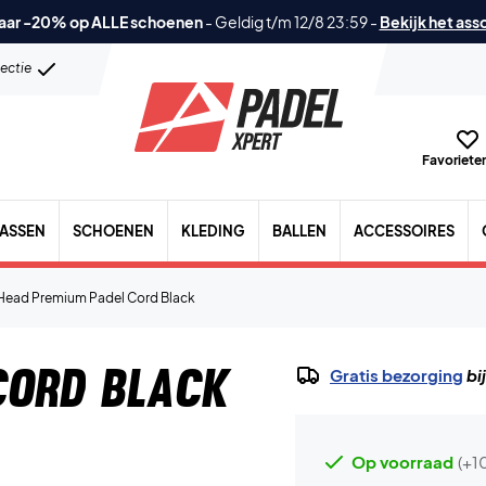
aar -20% op ALLE schoenen
-
Geldig t/m 12/8 23:59
-
Bekijk het ass
lectie
Favorieten
TASSEN
SCHOENEN
KLEDING
BALLEN
ACCESSOIRES
Head Premium Padel Cord Black
Cord Black
Gratis bezorging
bi
Op voorraad
(+1