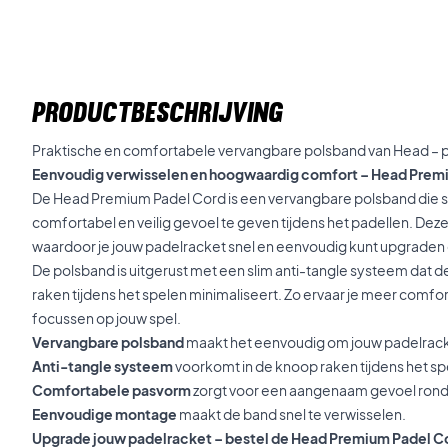
PRODUCTBESCHRIJVING
Praktische en comfortabele vervangbare polsband van Head – p
Eenvoudig verwisselen en hoogwaardig comfort – Head Prem
De Head Premium Padel Cord is een vervangbare polsband die s
comfortabel en veilig gevoel te geven tijdens het padellen. Deze
waardoor je jouw padelracket snel en eenvoudig kunt upgraden
De polsband is uitgerust met een slim anti-tangle systeem dat d
raken tijdens het spelen minimaliseert. Zo ervaar je meer comfort
focussen op jouw spel.
Vervangbare polsband
maakt het eenvoudig om jouw padelrack
Anti-tangle systeem
voorkomt in de knoop raken tijdens het sp
Comfortabele pasvorm
zorgt voor een aangenaam gevoel rond 
Eenvoudige montage
maakt de band snel te verwisselen.
Upgrade jouw padelracket – bestel de Head Premium Padel C