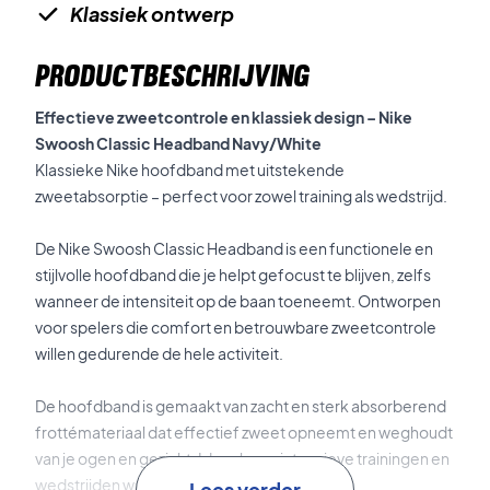
Klassiek ontwerp
PRODUCTBESCHRIJVING
Effectieve zweetcontrole en klassiek design – Nike
Swoosh Classic Headband Navy/White
Klassieke Nike hoofdband met uitstekende
zweetabsorptie – perfect voor zowel training als wedstrijd.
De Nike Swoosh Classic Headband is een functionele en
stijlvolle hoofdband die je helpt gefocust te blijven, zelfs
wanneer de intensiteit op de baan toeneemt. Ontworpen
voor spelers die comfort en betrouwbare zweetcontrole
willen gedurende de hele activiteit.
De hoofdband is gemaakt van zacht en sterk absorberend
frottémateriaal dat effectief zweet opneemt en weghoudt
van je ogen en gezicht. Ideaal voor intensieve trainingen en
wedstrijden waarin concentratie cruciaal is.
Lees verder