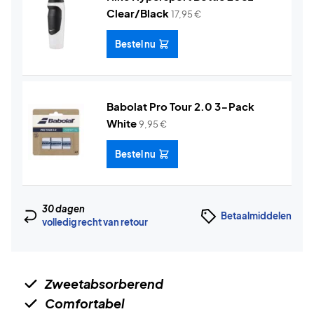
Clear/Black
17,95
€
Bestel nu
Babolat Pro Tour 2.0 3-Pack
White
9,95
€
Bestel nu
30 dagen
Betaalmiddelen
volledig recht van retour
Zweetabsorberend
Comfortabel