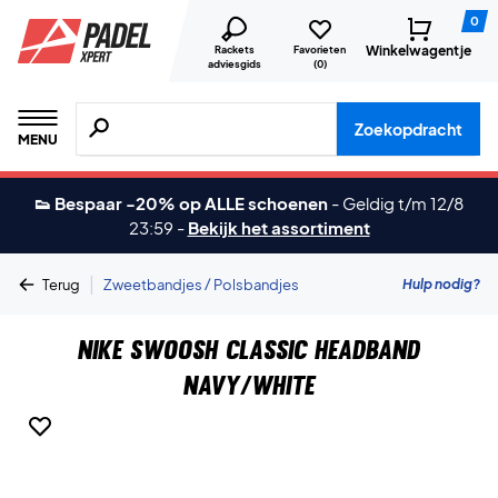
0
Winkelwagentje
Rackets
Favorieten
adviesgids
(
0
)
Zoeken naar producten, merken etc.
Zoekopdracht
MENU
👟 Bespaar -20% op ALLE schoenen
-
Geldig t/m 12/8
23:59
-
Bekijk het assortiment
|
Hulp nodig?
Terug
Zweetbandjes / Polsbandjes
Nike Swoosh Classic Headband
Navy/White