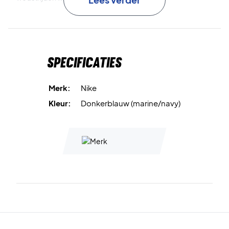
De flexibele pasvorm zorgt ervoor dat de hoofdband goed
blijft zitten zonder te knellen, zodat je vrij kunt bewegen
gedurende het hele spel. Het iconische Nike Swoosh-logo
Specificaties
completeert de sportieve look, terwijl de marineblauwe en
witte kleurencombinatie een klassiek en tijdloos uiterlijk
geeft.
Merk:
Nike
Kleur:
Donkerblauw (marine/navy)
Blijf droog en comfortabel – kies de Nike Swoosh Classic
Headband Navy/White
Materiaal:
71% katoen, 19% nylon, 6% rubber, 4%
polyester.
Kleur:
Navy / White.