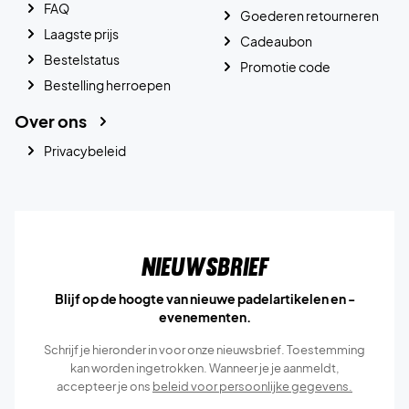
FAQ
Goederen retourneren
Laagste prijs
Cadeaubon
Bestelstatus
Promotie code
Bestelling herroepen
Over ons
Privacybeleid
Nieuwsbrief
Blijf op de hoogte van nieuwe padelartikelen en -
evenementen.
Schrijf je hieronder in voor onze nieuwsbrief. Toestemming
kan worden ingetrokken. Wanneer je je aanmeldt,
accepteer je ons
beleid voor persoonlijke gegevens.