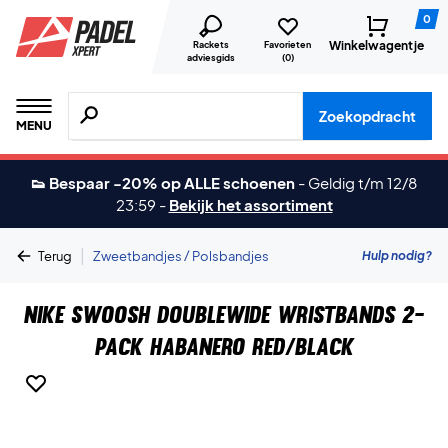
0
Winkelwagentje
Rackets
Favorieten
adviesgids
(
0
)
Zoeken naar producten, merken etc.
Zoekopdracht
MENU
👟 Bespaar -20% op ALLE schoenen
-
Geldig t/m 12/8
23:59
-
Bekijk het assortiment
|
Hulp nodig?
Terug
Zweetbandjes / Polsbandjes
Nike Swoosh Doublewide Wristbands 2-
Pack Habanero Red/Black