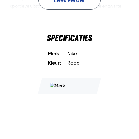
sportieve uitstraling compleet, terwijl de rode en zwarte
kleurcombinatie zorgt voor een opvallende en energieke
look.
Specificaties
Speel met focus en stijl – kies de Nike Swoosh Classic
Wristbands 2-Pack Red/Black
Inhoud:
2 stuks
Merk:
Nike
Kleur:
Red / Black
Kleur:
Rood