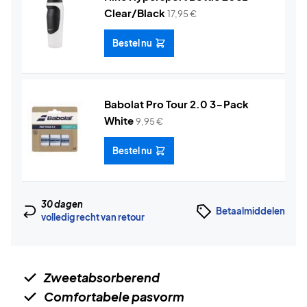
Clear/Black
17,95
€
Bestel nu
Babolat Pro Tour 2.0 3-Pack
White
9,95
€
Bestel nu
30 dagen
Betaalmiddelen
volledig recht van retour
Zweetabsorberend
Comfortabele pasvorm