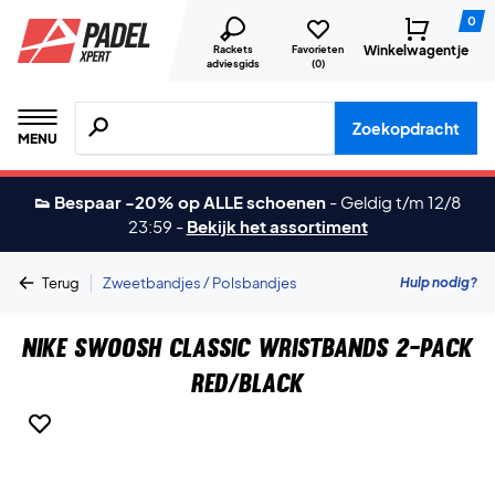
0
Winkelwagentje
Rackets
Favorieten
adviesgids
(
0
)
Zoeken naar producten, merken etc.
Zoekopdracht
MENU
👟 Bespaar -20% op ALLE schoenen
-
Geldig t/m 12/8
23:59
-
Bekijk het assortiment
|
Hulp nodig?
Terug
Zweetbandjes / Polsbandjes
Nike Swoosh Classic Wristbands 2-Pack
Red/Black