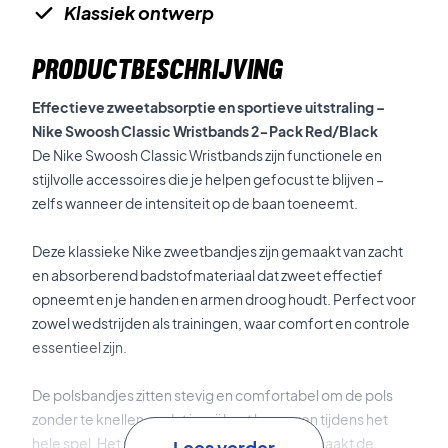
Klassiek ontwerp
PRODUCTBESCHRIJVING
Effectieve zweetabsorptie en sportieve uitstraling –
Nike Swoosh Classic Wristbands 2-Pack Red/Black
De Nike Swoosh Classic Wristbands zijn functionele en
stijlvolle accessoires die je helpen gefocust te blijven –
zelfs wanneer de intensiteit op de baan toeneemt.
Deze klassieke Nike zweetbandjes zijn gemaakt van zacht
en absorberend badstofmateriaal dat zweet effectief
opneemt en je handen en armen droog houdt. Perfect voor
zowel wedstrijden als trainingen, waar comfort en controle
essentieel zijn.
De polsbandjes zitten stevig en comfortabel om de pols
zonder te knellen, zodat je vrij kunt bewegen tijdens het
hele spel. Het iconische Nike Swoosh-logo maakt de
Lees verder