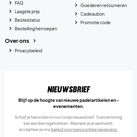
FAQ
Goederen retourneren
Laagste prijs
Cadeaubon
Bestelstatus
Promotie code
Bestelling herroepen
Over ons
Privacybeleid
Nieuwsbrief
Blijf op de hoogte van nieuwe padelartikelen en -
evenementen.
Schrijf je hieronder in voor onze nieuwsbrief. Toestemming
kan worden ingetrokken. Wanneer je je aanmeldt,
accepteer je ons
beleid voor persoonlijke gegevens.