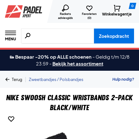
0
Winkelwagentje
Rackets
Favorieten
adviesgids
(
0
)
Zoeken naar producten, merken etc.
Zoekopdracht
MENU
👟 Bespaar -20% op ALLE schoenen
-
Geldig t/m 12/8
23:59
-
Bekijk het assortiment
|
Hulp nodig?
Terug
Zweetbandjes / Polsbandjes
Nike Swoosh Classic Wristbands 2-Pack
Black/White