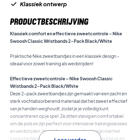
Klassiek ontwerp
PRODUCTBESCHRIJVING
Klassiek comfort en effectieve zweetcontrole – Nike
Swoosh Classic Wristbands 2-Pack Black/White
Praktische Nike zweetbandjes in een klassiek design –
ideaal voor zowel training als wedstrijden!
Effectieve zweetcontrole – Nike Swoosh Classic
Wristbands 2-Pack Black/White
Deze 2-pack zweetbandjes zijn gemaakt van een zacht en
sterk vochtabsorberend materiaal dat het zweet effectief
van je handen weghoudt, zodat je je volledig kunt
concentreren op je spel. Ze zitten stevig en comfortabel
om de pols en zijn perfect voor intensieve trainingssessies
en wedstrijden. Het tijdloze zwart-witte design met het
iconische Nike Swoosh-logo zorgt voor een sportieve en
Lees verder