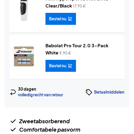
Clear/Black
17,95
€
Bestel nu
Babolat Pro Tour 2.0 3-Pack
White
9,95
€
Bestel nu
30 dagen
Betaalmiddelen
volledig recht van retour
Zweetabsorberend
Comfortabele pasvorm