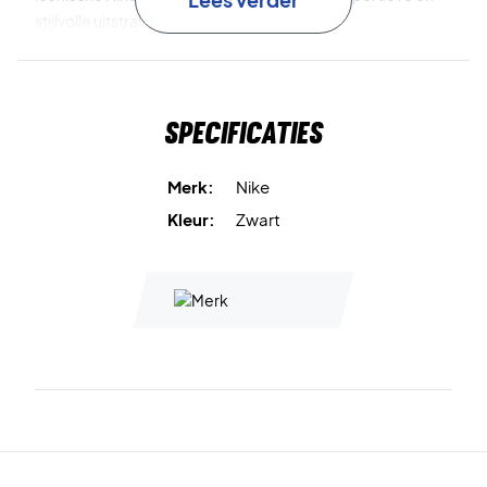
stijlvolle uitstraling.
Een betrouwbare keuze voor op de baan – koop vandaag
nog de Nike Swoosh Classic Wristbands 2-Pack
Specificaties
Black/White!
Kleur:
Black/White.
Afmetingen:
7,5 × 7 cm.
Merk:
Nike
Kleur:
Zwart