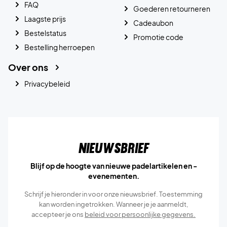
FAQ
Goederen retourneren
Laagste prijs
Cadeaubon
Bestelstatus
Promotie code
Bestelling herroepen
Over ons
Privacybeleid
Nieuwsbrief
Blijf op de hoogte van nieuwe padelartikelen en -
evenementen.
Schrijf je hieronder in voor onze nieuwsbrief. Toestemming
kan worden ingetrokken. Wanneer je je aanmeldt,
accepteer je ons
beleid voor persoonlijke gegevens.