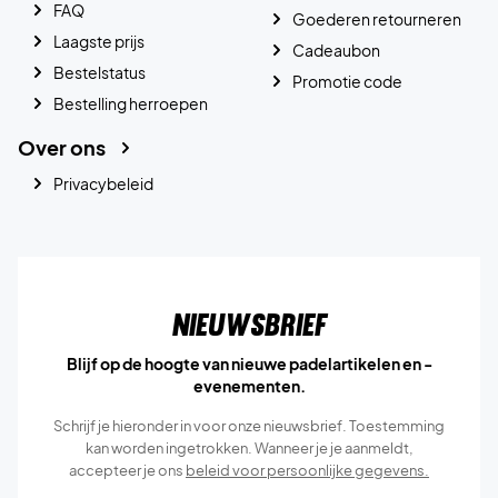
FAQ
Goederen retourneren
Laagste prijs
Cadeaubon
Bestelstatus
Promotie code
Bestelling herroepen
Over ons
Privacybeleid
Nieuwsbrief
Blijf op de hoogte van nieuwe padelartikelen en -
evenementen.
Schrijf je hieronder in voor onze nieuwsbrief. Toestemming
kan worden ingetrokken. Wanneer je je aanmeldt,
accepteer je ons
beleid voor persoonlijke gegevens.