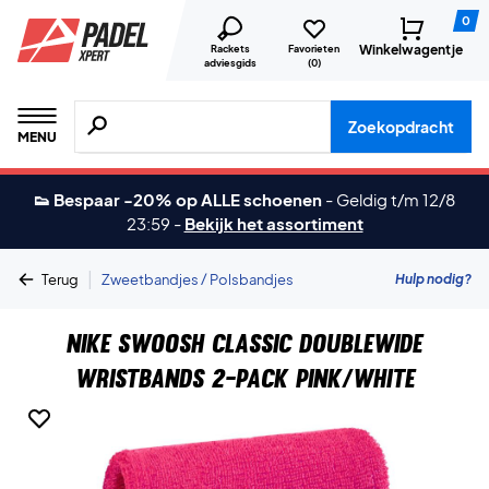
0
Winkelwagentje
Rackets
Favorieten
adviesgids
(
0
)
Zoeken naar producten, merken etc.
Zoekopdracht
MENU
👟 Bespaar -20% op ALLE schoenen
-
Geldig t/m 12/8
23:59
-
Bekijk het assortiment
|
Hulp nodig?
Terug
Zweetbandjes / Polsbandjes
Nike Swoosh Classic Doublewide
Wristbands 2-Pack Pink/White