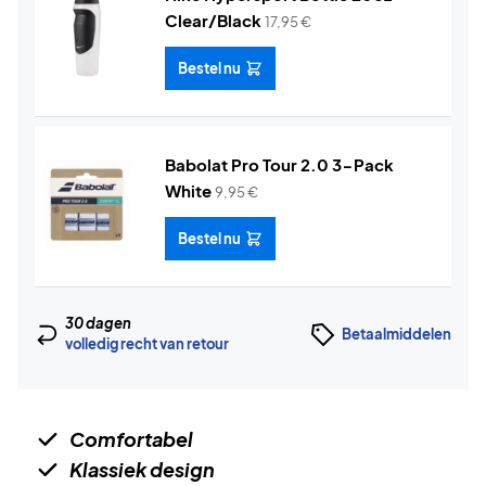
Clear/Black
17,95
€
Bestel nu
Babolat Pro Tour 2.0 3-Pack
White
9,95
€
Bestel nu
30 dagen
Betaalmiddelen
volledig recht van retour
Comfortabel
Klassiek design