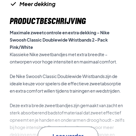
Meer dekking
PRODUCTBESCHRIJVING
Maximale zweetcontrole en extra dekking – Nike
Swoosh Classic Doublewide Wristbands 2-Pack
Pink/White
Klassieke Nike zweetbandjes met extra breedte –
ontworpen voor hoge intensiteit en maximaal comfort.
De Nike Swoosh Classic Doublewide Wristbands zijn de
ideale keuze voor spelers die effectieve zweetabsorptie
en extra comfort willen tijdens trainingen en wedstrijden.
Deze extra brede zweetbandjes zijn gemaakt van zacht en
sterk absorberend badstofmateriaal dat zweet effectief
opneemt en je handen en onderarmen droog houdt – zelfs
bij hoge intensiteit. De extra breedte zorgt voor meer
dekking en maakt ze bijzonder geschikt voor lange en
Lees verder