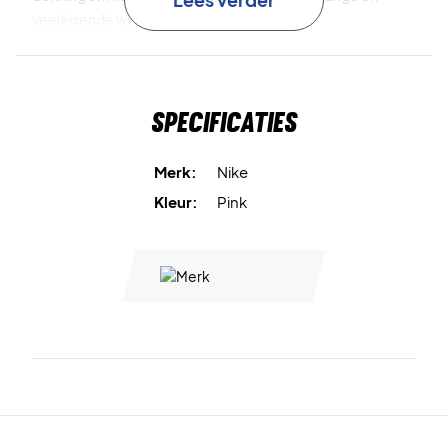
veeleisende wedstrijden.
De zweetbandjes blijven stevig en comfortabel om de pols
zitten zonder te knellen of te verschuiven, zodat je vrij kunt
Specificaties
bewegen en volledig op je spel kunt concentreren. Het
frisse roze ontwerp met wit Nike Swoosh-logo zorgt voor
een sportieve en moderne look die op de baan echt opvalt.
Merk:
Nike
Kleur:
Pink
Blijf droog en comfortabel – kies de Nike Swoosh Classic
Doublewide Wristbands 2-Pack Pink/White
Inhoud:
2 stuks
Materiaal:
72% katoen, 13% nylon, 10% polyester, 4%
rubber, 1% elastaan
Kleur:
Pink / White