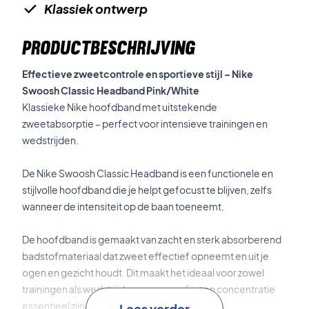
Klassiek ontwerp
PRODUCTBESCHRIJVING
Effectieve zweetcontrole en sportieve stijl – Nike
Swoosh Classic Headband Pink/White
Klassieke Nike hoofdband met uitstekende
zweetabsorptie – perfect voor intensieve trainingen en
wedstrijden.
De Nike Swoosh Classic Headband is een functionele en
stijlvolle hoofdband die je helpt gefocust te blijven, zelfs
wanneer de intensiteit op de baan toeneemt.
De hoofdband is gemaakt van zacht en sterk absorberend
badstofmateriaal dat zweet effectief opneemt en uit je
ogen en gezicht houdt. Dit maakt het ideaal voor zowel
trainingen als wedstrijden, waar comfort en concentratie
essentieel zijn.
Lees verder