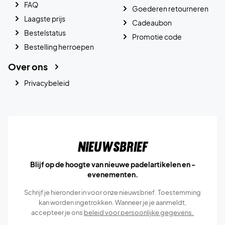
FAQ
Goederen retourneren
Laagste prijs
Cadeaubon
Bestelstatus
Promotie code
Bestelling herroepen
Over ons
Privacybeleid
Nieuwsbrief
Blijf op de hoogte van nieuwe padelartikelen en -
evenementen.
Schrijf je hieronder in voor onze nieuwsbrief. Toestemming
kan worden ingetrokken. Wanneer je je aanmeldt,
accepteer je ons
beleid voor persoonlijke gegevens.