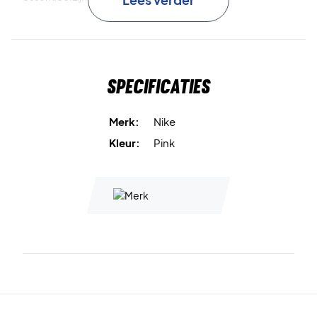
De flexibele pasvorm zorgt ervoor dat de hoofdband goed
blijft zitten zonder te strak aan te voelen, zodat je vrij kunt
bewegen tijdens het spel. Het iconische Nike Swoosh-logo
Specificaties
maakt de sportieve look compleet, terwijl de roze-witte
kleurcombinatie zorgt voor een frisse uitstraling.
Merk:
Nike
Blijf droog en comfortabel – kies de Nike Swoosh Classic
Kleur:
Pink
Headband Pink/White
Materiaal:
71% katoen, 19% nylon, 6% rubber, 4%
polyester.
Kleur:
Pink / White.