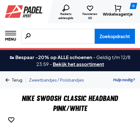
0
Winkelwagentje
Rackets
Favorieten
adviesgids
(
0
)
Zoeken naar producten, merken etc.
Zoekopdracht
MENU
👟 Bespaar -20% op ALLE schoenen
-
Geldig t/m 12/8
23:59
-
Bekijk het assortiment
|
Hulp nodig?
Terug
Zweetbandjes / Polsbandjes
Nike Swoosh Classic Headband
Pink/White