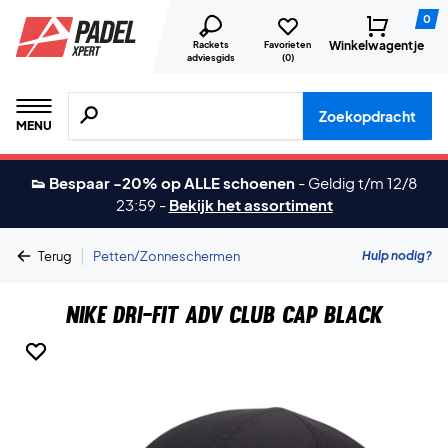
0
Winkelwagentje
Rackets
Favorieten
adviesgids
(
0
)
Zoeken naar producten, merken etc.
Zoekopdracht
MENU
👟 Bespaar -20% op ALLE schoenen
-
Geldig t/m 12/8
23:59
-
Bekijk het assortiment
|
Hulp nodig?
Terug
Petten/Zonneschermen
Nike Dri-FIT ADV Club Cap Black