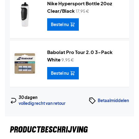
Nike Hypersport Bottle 20oz
Clear/Black
17,95
€
Bestel nu
Babolat Pro Tour 2.0 3-Pack
White
9,95
€
Bestel nu
30 dagen
Betaalmiddelen
volledig recht van retour
PRODUCTBESCHRIJVING