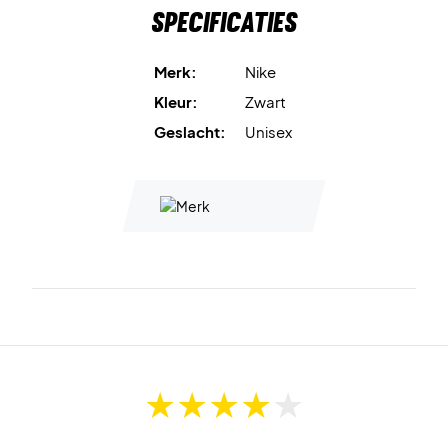
Specificaties
Nike Dri-FIT ADV
combineert vochtregulerende
materialen met een geavanceerde constructie, zodat jij
Merk:
Nike
droog en comfortabel blijft tijdens iedere rally.
Kleur:
Zwart
Geslacht:
Unisex
Perforaties op de kroon en het zweetband
zorgen voor
extra ventilatie en ademend vermogen wanneer het tempo
stijgt.
De verkorte AeroBill-klep
vermindert afleiding in je
gezichtsveld, zodat je volledig gefocust blijft op het spel.
Rekbaar materiaal
zorgt voor een lichte en flexibele
pasvorm, ideaal tijdens iedere beweging.
Verstelbare klittenbandsluiting
aan de achterkant van de
cap maakt het eenvoudig om de perfecte pasvorm te
vinden.