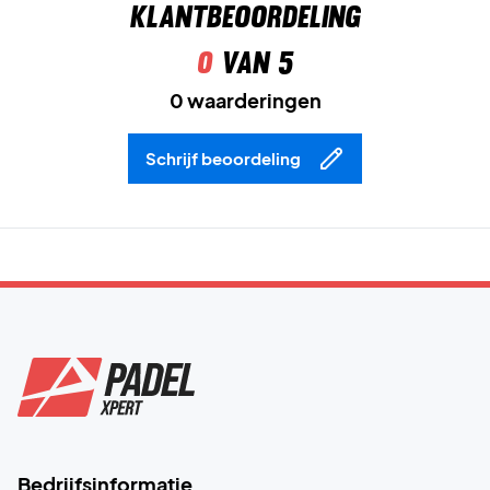
Klantbeoordeling
Speel fris en scherp – bestel nu de Nike Dri-FIT ADV Club
Cap Zwart!
0
van 5
Materiaal:
90% polyester / 10% spandex (body).
0 waarderingen
Kleur:
Zwart/Wit.
Schrijf beoordeling
Bedrijfsinformatie