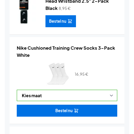
Head Wristband 2.5" 2-Pack
Black
8,95
€
Bestel nu
Nike Cushioned Training Crew Socks 3-Pack
White
16,95
€
Bestel nu