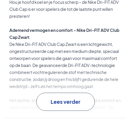
Hou je hoofd koel en je focus scherp – de Nike Dri-FIT ADV
Club Cap is er voor spelers die tot de laatste punt willen
presteren!
Ademend vermogen en comfort – Nike Dri-FIT ADV Club
Cap Zwart
De Nike Dri-FIT ADV Club Cap Zwart is een lichtgewicht,
ongestructureerde cap met een medium diepte, speciaal
ontworpen voor spelers die gaan voor maximaal comfort
op de baan. De geavanceerde Dri-FIT ADV-technologie
combineert vochtregulerende stof met technische
constructie, zodat jij droog en fris blijft gedurende de hele
wedstrijd – zelfs als het tempo omhoog gaat.
Het zachte, lichte materiaal heeft een natuurlijke stretch en
Lees verder
garandeert een comfortabele, adaptieve pasvorm. De
verkorte AeroBill-klep is ontworpen om afleiding te
minimaliseren, zodat jij je volledig op het spel kunt richten –
of je nu serveert of dicht bij het net staat.