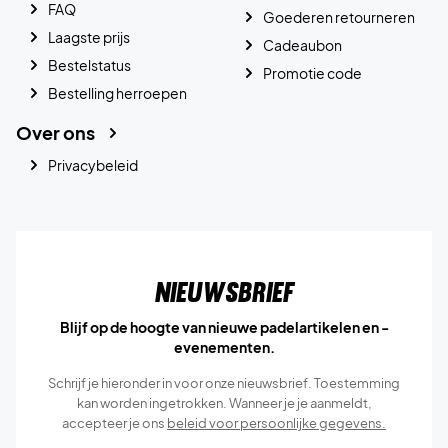
FAQ
Goederen retourneren
Laagste prijs
Cadeaubon
Bestelstatus
Promotie code
Bestelling herroepen
Over ons
Privacybeleid
Nieuwsbrief
Blijf op de hoogte van nieuwe padelartikelen en -
evenementen.
Schrijf je hieronder in voor onze nieuwsbrief. Toestemming
kan worden ingetrokken. Wanneer je je aanmeldt,
accepteer je ons
beleid voor persoonlijke gegevens.