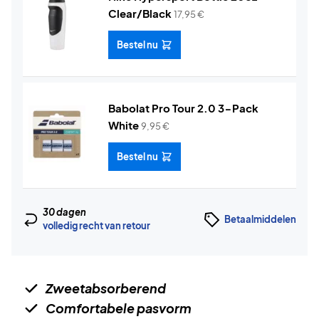
Clear/Black
17,95
€
Bestel nu
Babolat Pro Tour 2.0 3-Pack
White
9,95
€
Bestel nu
30 dagen
Betaalmiddelen
volledig recht van retour
Zweetabsorberend
Comfortabele pasvorm