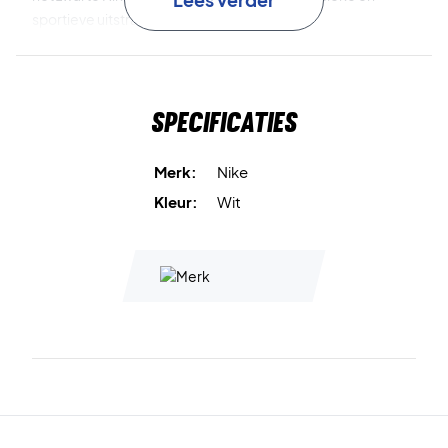
sportieve uitstraling die bij elke outfit past.
Een betrouwbare keuze op de baan – koop vandaag nog
de Nike Swoosh Classic Wristbands 2-Pack
Specificaties
White/Black!
Kleur:
White/Black.
Afmetingen:
7,5 × 7 cm.
Merk:
Nike
Kleur:
Wit