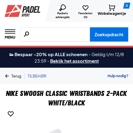
0
Winkelwagentje
Rackets
Favorieten
adviesgids
(
0
)
Zoeken naar producten, merken etc.
Zoekopdracht
MENU
👟 Bespaar -20% op ALLE schoenen
-
Geldig t/m 12/8
23:59
-
Bekijk het assortiment
|
Hulp nodig?
Terug
TILBEHØR
Nike Swoosh Classic Wristbands 2-Pack
White/Black