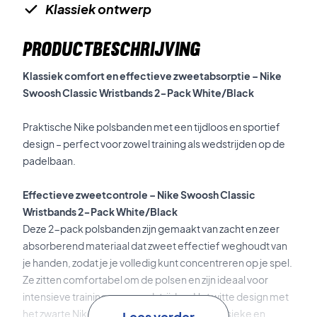
Klassiek ontwerp
PRODUCTBESCHRIJVING
Klassiek comfort en effectieve zweetabsorptie – Nike
Swoosh Classic Wristbands 2-Pack White/Black
Praktische Nike polsbanden met een tijdloos en sportief
design – perfect voor zowel training als wedstrijden op de
padelbaan.
Effectieve zweetcontrole – Nike Swoosh Classic
Wristbands 2-Pack White/Black
Deze 2-pack polsbanden zijn gemaakt van zacht en zeer
absorberend materiaal dat zweet effectief weghoudt van
je handen, zodat je je volledig kunt concentreren op je spel.
Ze zitten comfortabel om de polsen en zijn ideaal voor
intensieve trainingen en wedstrijden. Het witte design met
het zwarte Nike Swoosh-logo geeft een klassieke en
Lees verder