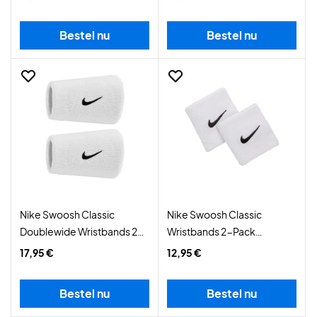
Bestel nu
Bestel nu
Nike Swoosh Classic
Nike Swoosh Classic
Doublewide Wristbands 2-
Wristbands 2-Pack
Pack White/Black
White/Black
17,95 €
12,95 €
Bestel nu
Bestel nu