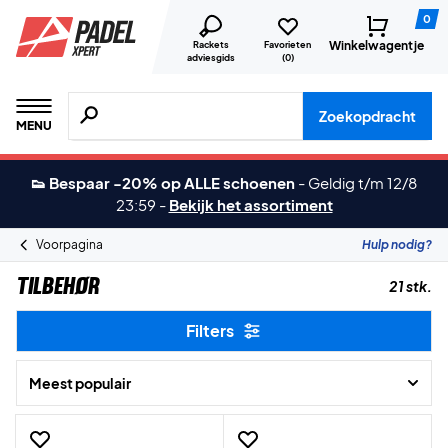
0
Winkelwagentje
Rackets
Favorieten
adviesgids
(
0
)
Zoeken naar producten, merken etc.
Zoekopdracht
MENU
👟 Bespaar -20% op ALLE schoenen
-
Geldig t/m 12/8
23:59
-
Bekijk het assortiment
Voorpagina
Hulp nodig?
TILBEHØR
21 stk.
Filters
Meest populair