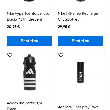
Nike Hyperfuel Bottle 18oz
Nike TR Renew Recharge
Black/Multi Iridescent
Chug Bottle
Anthracite/Black/White
20,95 €
29,95 €
Bestel nu
Bestel nu
Adidas Tiro Bottle 0,5L
4on TotalGrip Spray Travel
Black