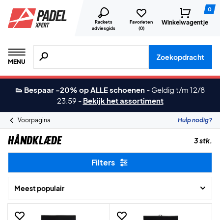
0
Winkelwagentje
Rackets
Favorieten
adviesgids
(
0
)
Zoeken naar producten, merken etc.
Zoekopdracht
MENU
👟 Bespaar -20% op ALLE schoenen
-
Geldig t/m 12/8
23:59
-
Bekijk het assortiment
Voorpagina
Hulp nodig?
HÅNDKLÆDE
3 stk.
Filters
Meest populair