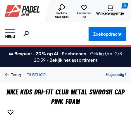
0
Winkelwagentje
Rackets
Favorieten
adviesgids
(
0
)
Zoeken naar producten, merken etc.
Zoekopdracht
MENU
👟 Bespaar -20% op ALLE schoenen
-
Geldig t/m 12/8
23:59
-
Bekijk het assortiment
|
Hulp nodig?
Terug
TILBEHØR
Nike Kids Dri-FIT Club Metal Swoosh Cap
Pink Foam