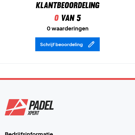
Maak jouw kind klaar voor zon en sport – bestel de Nike
Klantbeoordeling
Kids Dri-FIT Club Metal Swoosh Cap Pink Foam vandaag!
0
van 5
Kleur:
Pink Foam/Metallic Zilver.
Materiaal:
100% polyester.
0 waarderingen
Schrijf beoordeling
Bedrijfsinformatie