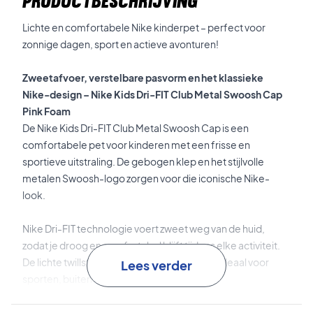
PRODUCTBESCHRIJVING
Lichte en comfortabele Nike kinderpet – perfect voor
zonnige dagen, sport en actieve avonturen!
Zweetafvoer, verstelbare pasvorm en het klassieke
Nike-design – Nike Kids Dri-FIT Club Metal Swoosh Cap
Pink Foam
De Nike Kids Dri-FIT Club Metal Swoosh Cap is een
comfortabele pet voor kinderen met een frisse en
sportieve uitstraling. De gebogen klep en het stijlvolle
metalen Swoosh-logo zorgen voor die iconische Nike-
look.
Nike Dri-FIT technologie voert zweet weg van de huid,
zodat je droog en comfortabel blijft tijdens elke activiteit.
De lichte twillstof voelt glad en prettig aan – ideaal voor
Lees verder
sporten, buitenspelen of warme dagen.
Het ongestructureerde 6-paneldesign zorgt voor een