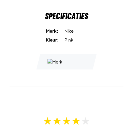
makkelijke en comfortabele pasvorm, terwijl de
Specificaties
verstelbare metalen sluiting met Swoosh het eenvoudig
maakt om de pet perfect af te stellen.
Merk:
Nike
Nike Dri-FIT
voert zweet af en helpt je droog en
Kleur:
Pink
comfortabel te houden.
Lichtgewicht twillmateriaal
voelt glad en aangenaam
aan.
Gebogen klep
zorgt voor de klassieke pet-look.
Verstelbare metalen sluiting
maakt het makkelijk de
pasvorm te personaliseren.
Metalen Swoosh-logo
maakt de sportieve Nike-stijl
compleet.