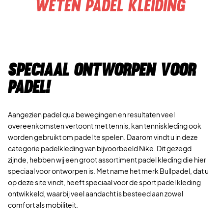
weten padel kleiding
Speciaal ontworpen voor
padel!
Aangezien padel qua bewegingen en resultaten veel
overeenkomsten vertoont met tennis, kan tenniskleding ook
worden gebruikt om padel te spelen. Daarom vindt u in deze
categorie padelkleding van bijvoorbeeld Nike. Dit gezegd
zijnde, hebben wij een groot assortiment padel kleding die hier
speciaal voor ontworpen is. Met name het merk Bullpadel, dat u
op deze site vindt, heeft speciaal voor de sport padel kleding
ontwikkeld, waarbij veel aandacht is besteed aan zowel
comfort als mobiliteit.