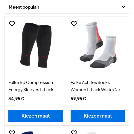
Meest populair
Falke RU Compression
Falke Achilles Socks
Energy Sleeves 1-Pack
Women 1-Pack White/Neon
Black
Red
34,95 €
59,95 €
Kiezen maat
Kiezen maat