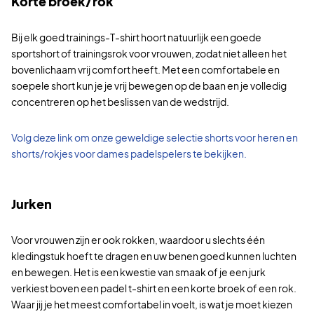
Korte broek/rok
Bij elk goed trainings-T-shirt hoort natuurlijk een goede
sportshort of trainingsrok voor vrouwen, zodat niet alleen het
bovenlichaam vrij comfort heeft. Met een comfortabele en
soepele short kun je je vrij bewegen op de baan en je volledig
concentreren op het beslissen van de wedstrijd.
Volg deze link om onze geweldige selectie shorts voor heren en
shorts/rokjes voor dames padelspelers te bekijken.
Jurken
Voor vrouwen zijn er ook rokken, waardoor u slechts één
kledingstuk hoeft te dragen en uw benen goed kunnen luchten
en bewegen. Het is een kwestie van smaak of je een jurk
verkiest boven een padel t-shirt en een korte broek of een rok.
Waar jij je het meest comfortabel in voelt, is wat je moet kiezen