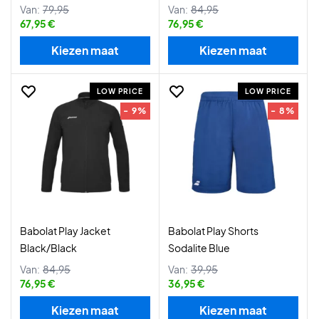
Van:
79,95
Van:
84,95
67,95 €
76,95 €
Kiezen maat
Kiezen maat
LOW PRICE
LOW PRICE
- 9%
- 8%
Babolat Play Jacket
Babolat Play Shorts
Black/Black
Sodalite Blue
Van:
84,95
Van:
39,95
76,95 €
36,95 €
Kiezen maat
Kiezen maat