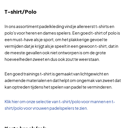
T-shirt/Polo
In ons assortiment padelkleding vind je allereerst t-shirts en
polo's voor heren en dames spelers. Een goed t-shirt of polo is
een must-have als je sport, om het plakkerige gevoel te
vermijden dat je krijgt als je speelt in een gewoon t-shirt, dat in
de meeste gevallen ook niet ontworpen is om de grote
hoeveelheden zweet en dus ook zout te weerstaan.
Een goed trainings t-shirt is gemaakt van lichtgewicht en
ademende materialen en dat helpt om ongemak van zweet dat
kan optreden tijdens het spelen van padel te verminderen.
Klik hier om onze selectie van t-shirt/polo voor mannen en t-
shirt/polo voor vrouwen padelspelers te zien.