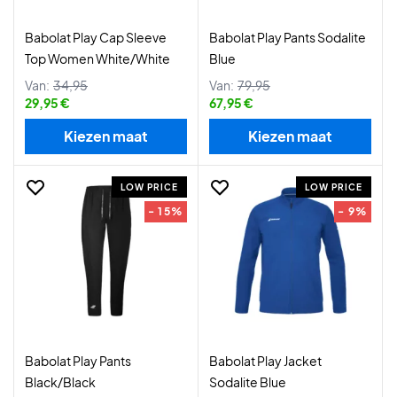
Babolat Play Cap Sleeve
Babolat Play Pants Sodalite
Top Women White/White
Blue
Van:
34,95
Van:
79,95
29,95 €
67,95 €
Kiezen maat
Kiezen maat
LOW PRICE
LOW PRICE
- 15%
- 9%
Babolat Play Pants
Babolat Play Jacket
Black/Black
Sodalite Blue