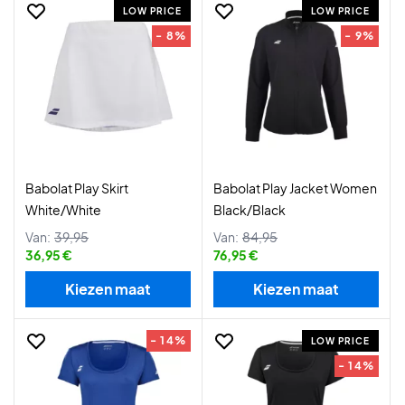
LOW PRICE
LOW PRICE
- 8%
- 9%
Babolat Play Skirt
Babolat Play Jacket Women
White/White
Black/Black
Van:
39,95
Van:
84,95
36,95 €
76,95 €
Kiezen maat
Kiezen maat
- 14%
LOW PRICE
- 14%