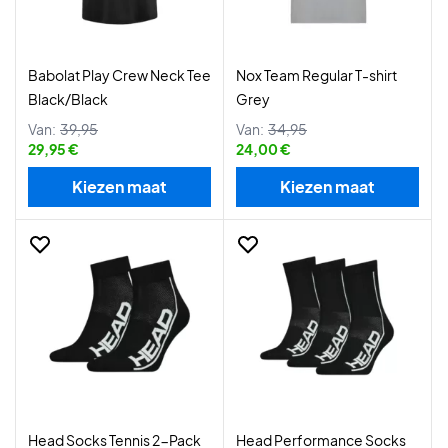
Babolat Play Crew Neck Tee
Nox Team Regular T-shirt
Black/Black
Grey
Van:
39,95
Van:
34,95
29,95 €
24,00 €
Kiezen maat
Kiezen maat
Head Socks Tennis 2-Pack
Head Performance Socks