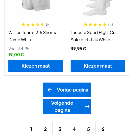
(5)
(4)
Wilson Team ll 3.5 Shorts
Lacoste Sport High-Cut
Dame White
Sokker 3-Pak White
Van:
34,95
39,95 €
19,00 €
Kiezen maat
Kiezen maat
Vorige pagina
Volgende
pagina
1
2
3
4
5
6