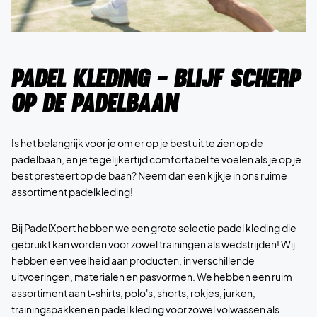
Padel kleding - Blijf scherp
op de padelbaan
Is het belangrijk voor je om er op je best uit te zien op de
padelbaan, en je tegelijkertijd comfortabel te voelen als je op je
best presteert op de baan? Neem dan een kijkje in ons ruime
assortiment padelkleding!
Bij PadelXpert hebben we een grote selectie padel kleding die
gebruikt kan worden voor zowel trainingen als wedstrijden! Wij
hebben een veelheid aan producten, in verschillende
uitvoeringen, materialen en pasvormen. We hebben een ruim
assortiment aan t-shirts, polo's, shorts, rokjes, jurken,
trainingspakken en padel kleding voor zowel volwassen als