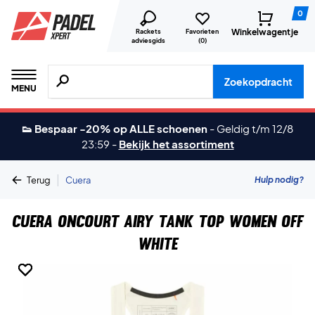
0
Winkelwagentje
Rackets
Favorieten
adviesgids
(
0
)
Zoeken naar producten, merken etc.
Zoekopdracht
MENU
👟 Bespaar -20% op ALLE schoenen
-
Geldig t/m 12/8
23:59
-
Bekijk het assortiment
|
Hulp nodig?
Terug
Cuera
Cuera Oncourt Airy Tank Top Women Off
White