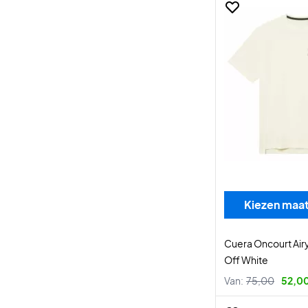
Kiezen maa
Cuera Oncourt Airy
Off White
Van:
75,00
52,0