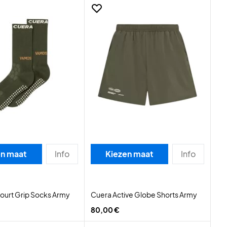
en maat
Info
Kiezen maat
Info
ourt Grip Socks Army
Cuera Active Globe Shorts Army
80,00 €