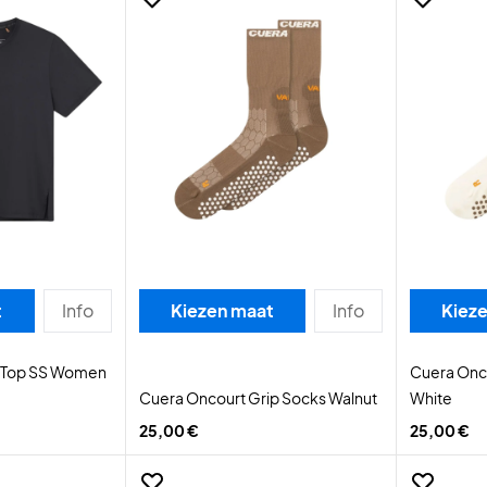
t
Info
Kiezen maat
Info
Kiez
t Top SS Women
Cuera Onco
Cuera Oncourt Grip Socks Walnut
White
25,00 €
25,00 €