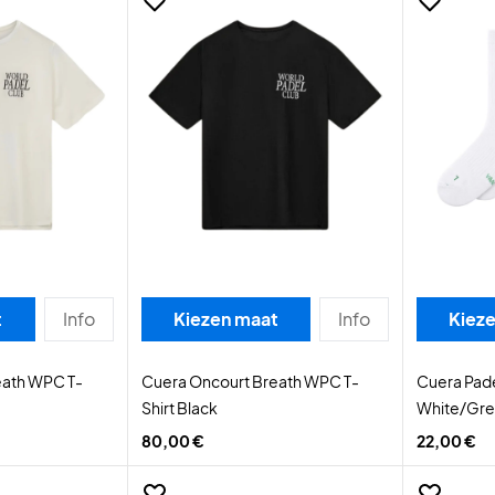
t
Info
Kiezen maat
Info
Kiez
eath WPC T-
Cuera Oncourt Breath WPC T-
Cuera Pad
Shirt Black
White/Gr
80,00 €
22,00 €