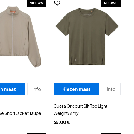
NIEUWS
NIEUWS
en maat
Info
Kiezen maat
Info
Cuera Oncourt Slit Top Light
ve Short Jacket Taupe
Weight Army
65,00 €