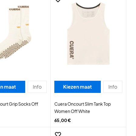
en maat
Info
Kiezen maat
Info
urt Grip Socks Off
Cuera Oncourt Slim Tank Top
Women Off White
65,00 €