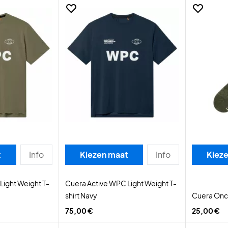
t
Info
Kiezen maat
Info
Kiez
Light Weight T-
Cuera Active WPC Light Weight T-
shirt Navy
Cuera Onc
75,00 €
25,00 €