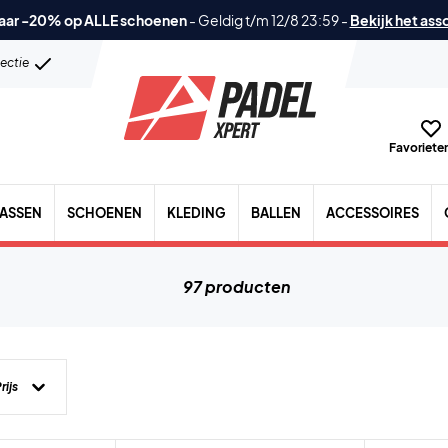
aar -20% op ALLE schoenen
-
Geldig t/m 12/8 23:59
-
Bekijk het ass
lectie
Favorieten
TASSEN
SCHOENEN
KLEDING
BALLEN
ACCESSOIRES
97 producten
rijs