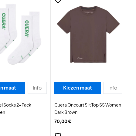
en maat
Info
Kiezen maat
Info
el Socks 2-Pack
Cuera Oncourt Slit Top SS Women
een
Dark Brown
70,00 €