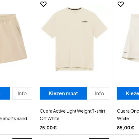
t
Info
Kiezen maat
Info
Kiez
Cuera Active Light Weight T-shirt
Cuera Onco
e Shorts Sand
Off White
White
75,00 €
85,00 €