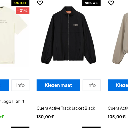
OUTLET
NIEUWS
- 31%
t
Info
Kiezen maat
Info
Kiez
 Logo T-Shirt
Cuera Active Track Jacket Black
Cuera Acti
0 €
130,00 €
105,00 €