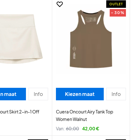
OUTLET
- 30%
en maat
Info
Kiezen maat
Info
urt Skirt 2-in-1 Off
Cuera Oncourt Airy Tank Top
Women Walnut
Van:
60,00
42,00 €