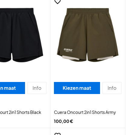
en maat
Info
Kiezen maat
Info
urt 2in1 Shorts Black
Cuera Oncourt 2in1 Shorts Army
100,00 €