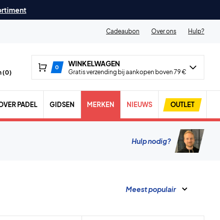
ortiment
Cadeaubon
Over ons
Hulp?
WINKELWAGEN
0
Gratis verzending bij aankopen boven 79 €
 (
0
)
OVER PADEL
GIDSEN
MERKEN
NIEUWS
OUTLET
Hulp nodig?
Meest populair