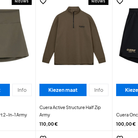
NIEUWS
NIEUWS
t
Info
Kiezen maat
Info
Kiez
Cuera Active Structure Half Zip
t 2-In-1 Army
Army
Cuera Onco
110,00 €
100,00 €