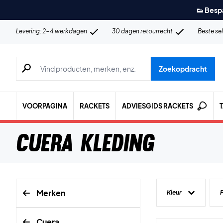
👟 Besp
Levering: 2-4 werkdagen
30 dagen retourrecht
Beste se
Zoeken naar producten, merken etc.
Zoekopdracht
VOORPAGINA
RACKETS
ADVIESGIDS RACKETS
Cuera Kleding
Merken
Kleur
P
Cuera