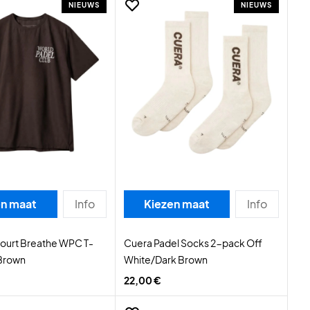
NIEUWS
NIEUWS
en maat
Info
Kiezen maat
Info
ourt Breathe WPC T-
Cuera Padel Socks 2-pack Off
 Brown
White/Dark Brown
22,00 €