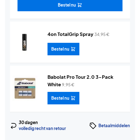
Bestel nu
4on TotalGrip Spray
34,95
€
Bestel nu
Babolat Pro Tour 2.0 3-Pack
White
9,95
€
Bestel nu
30 dagen
Betaalmiddelen
volledig recht van retour