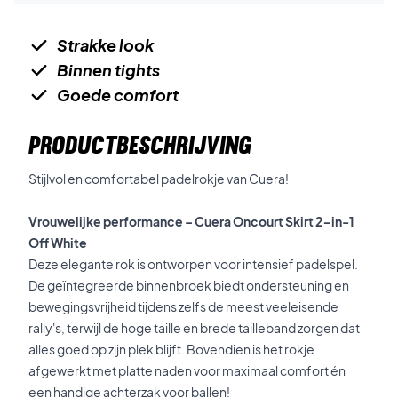
Strakke look
Binnen tights
Goede comfort
PRODUCTBESCHRIJVING
Stijlvol en comfortabel padelrokje van Cuera!
Vrouwelijke performance – Cuera Oncourt Skirt 2-in-1
Off White
Deze elegante rok is ontworpen voor intensief padelspel.
De geïntegreerde binnenbroek biedt ondersteuning en
bewegingsvrijheid tijdens zelfs de meest veeleisende
rally's, terwijl de hoge taille en brede tailleband zorgen dat
alles goed op zijn plek blijft. Bovendien is het rokje
afgewerkt met platte naden voor maximaal comfort én
een handige achterzak voor ballen!