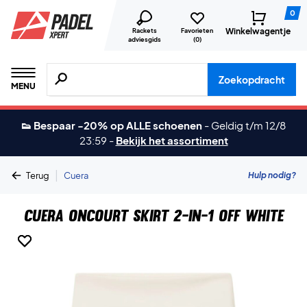
0
Winkelwagentje
Rackets
Favorieten
adviesgids
(
0
)
Zoeken naar producten, merken etc.
Zoekopdracht
MENU
👟 Bespaar -20% op ALLE schoenen
-
Geldig t/m 12/8
23:59
-
Bekijk het assortiment
|
Hulp nodig?
Terug
Cuera
Cuera Oncourt Skirt 2-in-1 Off White