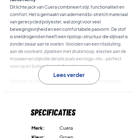
Dit lichte jack van Cuera combineert stijl, functionaliteit en
comfort. Het is gemaakt van ademend bi-stretch materiaal
van gerecycled polyester, wat zorgt voor veel
bewegingsvrijheid en een comfortabele pasvorm. De stof
is sneldrogend en heeft een ripstop-structuur die slijtvast is
zonder zwaar aan te voelen. Voorzien van een ritssluiting
aan de voorkant, zijzakken met drukknoop, elastiek aan de
mouwen en stijlvolle details zoals een logo-rits – perfect
voor op én buiten de padelbaan!
Lees verder
Upgrade je garderobe – bestel dit Cuera jack vandaag
nog!
Kleur:
Army.
Materiaal:
85% gerecycled polyester en 15% elastaan.
Specificaties
Merk:
Cuera
Kleur:
Groen