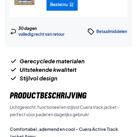
Bestel nu
30 dagen
Betaalmiddelen
volledig recht van retour
Gerecyclede materialen
Uitstekende kwaliteit
Stijlvol design
PRODUCTBESCHRIJVING
Lichtgewicht, functioneel en stijlvol Cuera track jacket –
perfect voor padel én dagelijks gebruik!
Comfortabel, ademend en cool – Cuera Active Track
Jacket Army