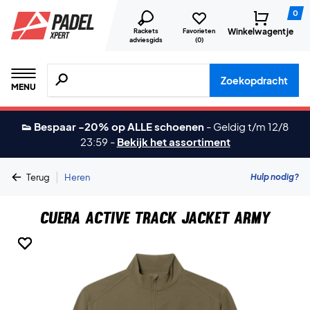
0
Winkelwagentje
Rackets
Favorieten
adviesgids
(
0
)
Zoeken naar producten, merken etc.
Zoekopdracht
MENU
👟 Bespaar -20% op ALLE schoenen
-
Geldig t/m 12/8
23:59
-
Bekijk het assortiment
|
Hulp nodig?
Terug
Heren
Cuera Active Track Jacket Army