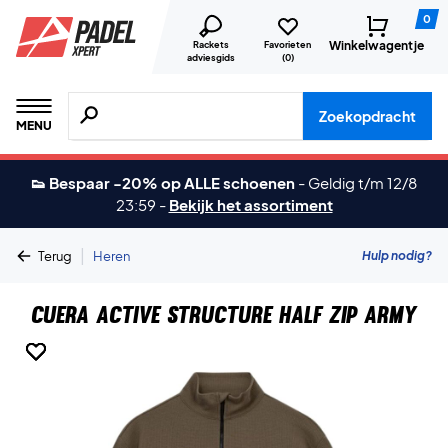
0
Winkelwagentje
Rackets
Favorieten
adviesgids
(
0
)
Zoeken naar producten, merken etc.
Zoekopdracht
MENU
👟 Bespaar -20% op ALLE schoenen
-
Geldig t/m 12/8
23:59
-
Bekijk het assortiment
|
Hulp nodig?
Terug
Heren
Cuera Active Structure Half Zip Army