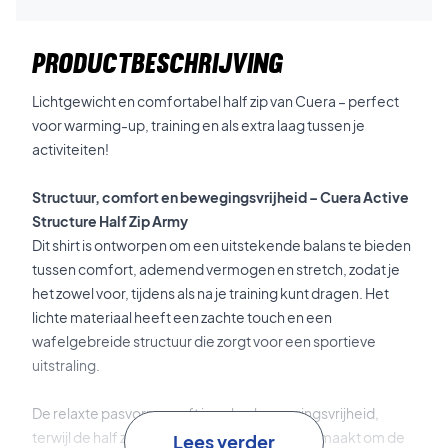
PRODUCTBESCHRIJVING
Lichtgewicht en comfortabel half zip van Cuera – perfect
voor warming-up, training en als extra laag tussen je
activiteiten!
Structuur, comfort en bewegingsvrijheid – Cuera Active
Structure Half Zip Army
Dit shirt is ontworpen om een uitstekende balans te bieden
tussen comfort, ademend vermogen en stretch, zodat je
het zowel voor, tijdens als na je training kunt dragen. Het
lichte materiaal heeft een zachte touch en een
wafelgebreide structuur die zorgt voor een sportieve
uitstraling.
De relaxte pasvorm geeft je volop bewegingsvrijheid,
terwijl de half zip-constructie het eenvoudig maakt om de
Lees verder