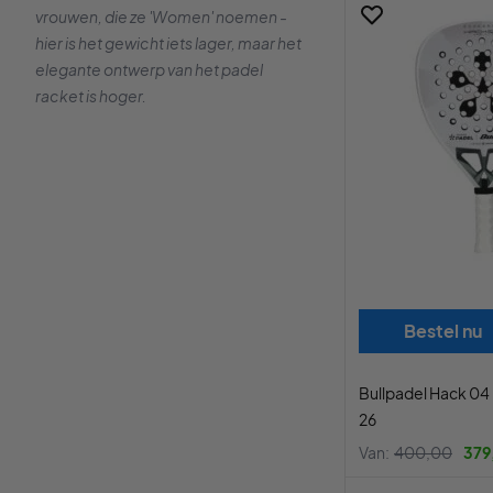
vrouwen, die ze 'Women' noemen -
hier is het gewicht iets lager, maar het
elegante ontwerp van het padel
racket is hoger.
Bestel nu
Bullpadel Hack 04
26
Van:
400,00
379