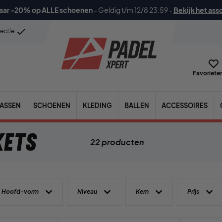
aar -20% op ALLE schoenen
-
Geldig t/m 12/8 23:59
-
Bekijk het ass
lectie
Favorieten
TASSEN
SCHOENEN
KLEDING
BALLEN
ACCESSOIRES
kets
22 producten
Hoofd-vorm
Niveau
Kern
Prijs