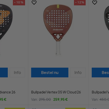
- 10%
- 12%
Info
Bestel nu
Info
Bes
Advance 26
Bullpadel Vertex 05 W Cloud 26
Bullpadel 
95 €
Van:
295,00
259,95 €
Van:
450,