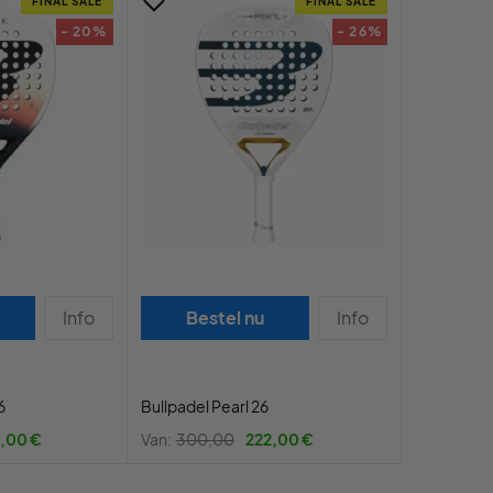
FINAL SALE
FINAL SALE
- 20%
- 26%
Info
Bestel nu
Info
6
Bullpadel Pearl 26
,00 €
Van:
300,00
222,00 €