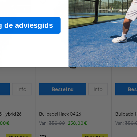
FINAL SALE
FINAL SALE
- 24%
- 26%
 de adviesgids
Info
Bestel nu
Info
Bes
5 Hybrid 26
Bullpadel Hack 04 26
Bullpadel 
,00 €
Van:
350,00
258,00 €
Van:
350,