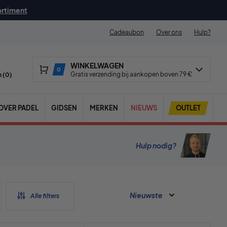
ortiment
Cadeaubon
Over ons
Hulp?
WINKELWAGEN
0
Gratis verzending bij aankopen boven 79 €
 (
0
)
OVER PADEL
GIDSEN
MERKEN
NIEUWS
OUTLET
Hulp nodig?
Nieuwste
Alle filters