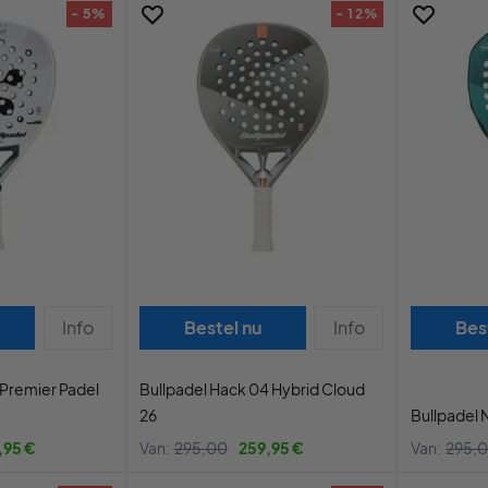
- 5%
- 12%
Info
Bestel nu
Info
Bes
 Premier Padel
Bullpadel Hack 04 Hybrid Cloud
26
Bullpadel 
,95 €
Van:
295,00
259,95 €
Van:
295,