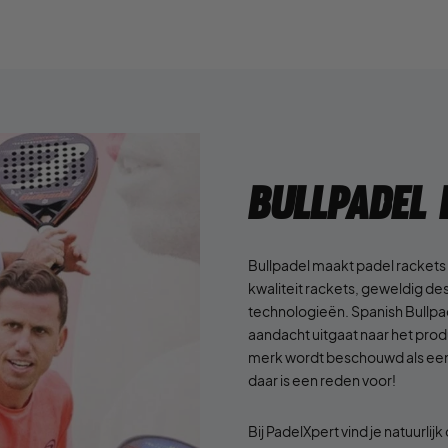
Bullpadel
Bullpadel maakt padel rackets v
kwaliteit rackets, geweldig des
technologieën. Spanish Bullpad
aandacht uitgaat naar het pro
merk wordt beschouwd als een
daar is een reden voor!
Bij PadelXpert vind je natuurli