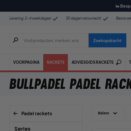
👟 Besp
Levering: 2-4 werkdagen
30 dagen retourrecht
Beste se
Zoeken naar producten, merken etc.
Zoekopdracht
VOORPAGINA
RACKETS
ADVIESGIDS RACKETS
Bullpadel padel rac
Padel rackets
Balans
Series