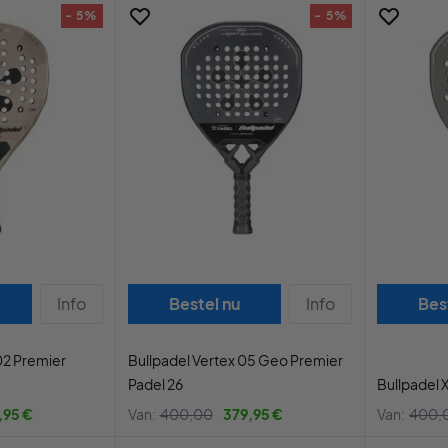
- 5%
- 5%
Info
Bestel nu
Info
Bes
02 Premier
Bullpadel Vertex 05 Geo Premier
Padel 26
Bullpadel 
,95 €
Van:
400,00
379,95 €
Van:
400,