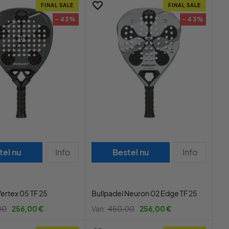
FINAL SALE
FINAL SALE
- 43%
- 43%
tel nu
Info
Bestel nu
Info
Vertex 05 TF 25
Bullpadel Neuron 02 Edge TF 25
00
256,00 €
Van:
450,00
256,00 €