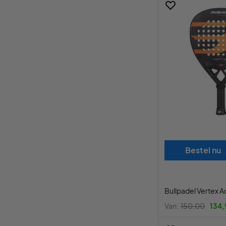
Bestel nu
Bullpadel Vertex 
Van:
150,00
134,