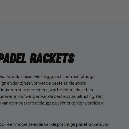
 Padel Rackets
an wereldklasse! Hier krijg je echt een aantal hoge
ign en dan zijn ze vol met de beste en nieuwste
el is een puur padelmerk, wat betekent dat al hun
duceren en ontwerpen van de beste padeluitrusting. Het
 van de meest prestigieuze padelmerken ter wereld en
jk ook een mooie selectie van de prachtige padel rackets van