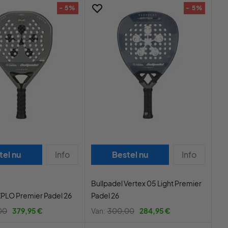
- 5%
- 5%
tel nu
Info
Bestel nu
Info
Bullpadel Vertex 05 Light Premier
XPLO Premier Padel 26
Padel 26
00
379,95 €
Van:
300,00
284,95 €