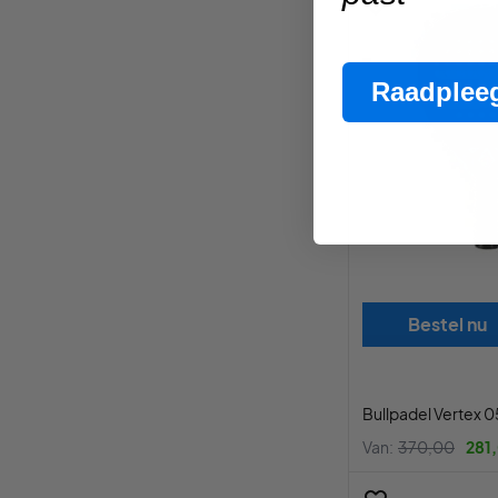
Raadpleeg
Bestel nu
Bullpadel Vertex 0
Van:
370,00
281