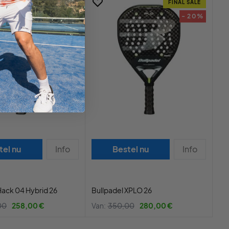
FINAL SALE
FINAL SALE
- 26%
- 20%
tel nu
Info
Bestel nu
Info
Hack 04 Hybrid 26
Bullpadel XPLO 26
00
258,00 €
Van:
350,00
280,00 €