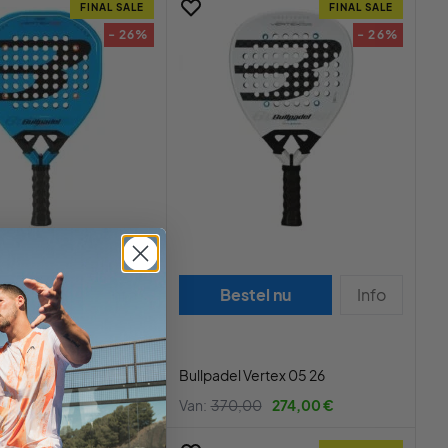
FINAL SALE
FINAL SALE
- 26%
- 26%
tel nu
Info
Bestel nu
Info
Vertex 05 Geo 26
Bullpadel Vertex 05 26
00
274,00 €
Van:
370,00
274,00 €