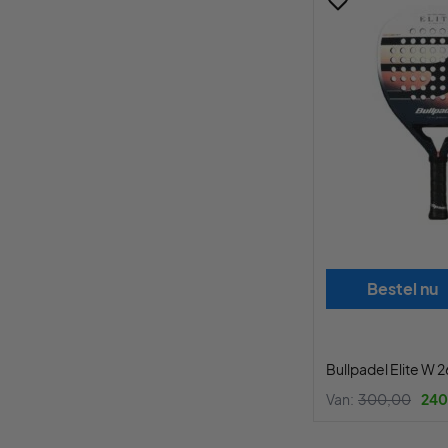
Bestel nu
Bullpadel Elite W 2
Van:
300,00
240