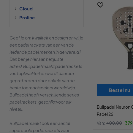
Cloud
Proline
Geef je om kwaliteit en design en wil je
een padel rackets van een van de
leidende padel merken in de wereld?
Dan ben je hier aan het juiste
adres! Bullpadel maakt padel rackets
van topkwaliteit en wordt daarom
geprefereerd door enkele van de
beste toernooispelers wereldwijd.
Bestel nu
Bullpadel heeft verschillende series
padel rackets, geschikt voor elk
Bullpadel Neuron 
niveau.
Padel 26
Van:
400,00
379
Bullpadel maakt ook een aantal
supercoole padel rackets voor