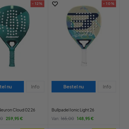
- 12%
- 10%
tel nu
Info
Bestel nu
Info
Neuron Cloud 02 26
Bullpadel Ionic Light 26
00
259,95 €
Van:
165,00
148,95 €