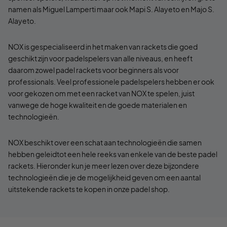
namen als Miguel Lamperti maar ook Mapi S. Alayeto en Majo S.
Alayeto.
NOX is gespecialiseerd in het maken van rackets die goed
geschikt zijn voor padelspelers van alle niveaus, en heeft
daarom zowel padel rackets voor beginners als voor
professionals. Veel professionele padelspelers hebben er ook
voor gekozen om met een racket van NOX te spelen, juist
vanwege de hoge kwaliteit en de goede materialen en
technologieën.
NOX beschikt over een schat aan technologieën die samen
hebben geleidtot een hele reeks van enkele van de beste padel
rackets. Hieronder kun je meer lezen over deze bijzondere
technologieën die je de mogelijkheid geven om een aantal
uitstekende rackets te kopen in onze padel shop.