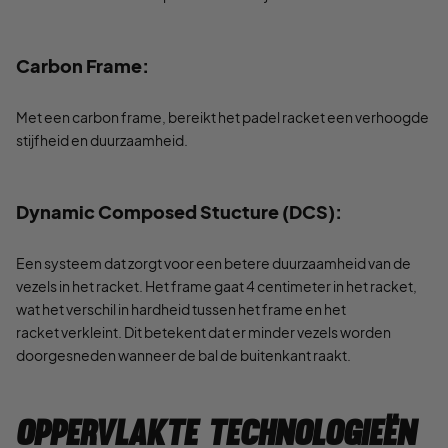
Carbon Frame:
Met een carbon frame, bereikt het padel racket een verhoogde
stijfheid en duurzaamheid.
Dynamic Composed Stucture (DCS):
Een systeem dat zorgt voor een betere duurzaamheid van de
vezels in het racket. Het frame gaat 4 centimeter in het racket,
wat het verschil in hardheid tussen het frame en het
racket verkleint. Dit betekent dat er minder vezels worden
doorgesneden wanneer de bal de buitenkant raakt.
Oppervlakte Technologieën