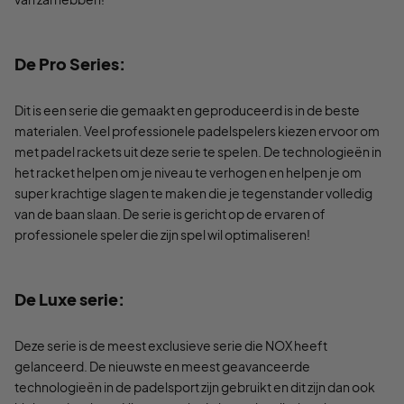
De Pro Series:
Dit is een serie die gemaakt en geproduceerd is in de beste
materialen. Veel professionele padelspelers kiezen ervoor om
met padel rackets uit deze serie te spelen. De technologieën in
het racket helpen om je niveau te verhogen en helpen je om
super krachtige slagen te maken die je tegenstander volledig
van de baan slaan. De serie is gericht op de ervaren of
professionele speler die zijn spel wil optimaliseren!
De Luxe serie:
Deze serie is de meest exclusieve serie die NOX heeft
gelanceerd. De nieuwste en meest geavanceerde
technologieën in de padelsport zijn gebruikt en dit zijn dan ook