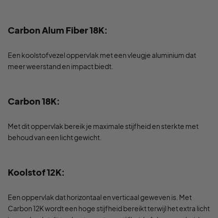
Carbon Alum Fiber 18K:
Een koolstofvezel oppervlak met een vleugje aluminium dat
meer weerstand en impact biedt.
Carbon 18K:
Met dit oppervlak bereik je maximale stijfheid en sterkte met
behoud van een licht gewicht.
Koolstof 12K:
Een oppervlak dat horizontaal en verticaal geweven is. Met
Carbon 12K wordt een hoge stijfheid bereikt terwijl het extra licht