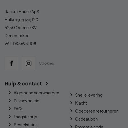
Racket House ApS
Holkebjergvej 120
5250 Odense SV
Denemarken
VAT: DK36931108
Cookies
Hulp & contact
Algemene voorwaarden
Snelle levering
Privacybeleid
Klacht
FAQ
Goederen retourneren
Laagste prijs
Cadeaubon
Bestelstatus
Promotie code