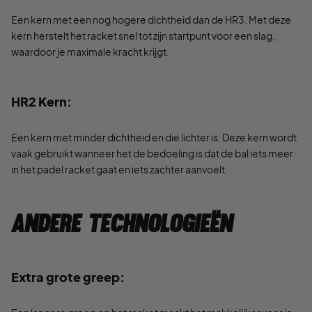
Een kern met een nog hogere dichtheid dan de HR3. Met deze
kern herstelt het racket snel tot zijn startpunt voor een slag,
waardoor je maximale kracht krijgt.
HR2 Kern:
Een kern met minder dichtheid en die lichter is. Deze kern wordt
vaak gebruikt wanneer het de bedoeling is dat de bal iets meer
in het padel racket gaat en iets zachter aanvoelt.
Andere technologieën
Extra grote greep: