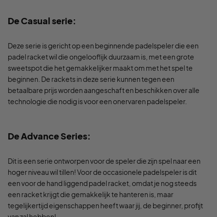
De Casual serie:
Deze serie is gericht op een beginnende padelspeler die een
padel racket wil die ongelooflijk duurzaam is, met een grote
sweetspot die het gemakkelijker maakt om met het spel te
beginnen. De rackets in deze serie kunnen tegen een
betaalbare prijs worden aangeschaft en beschikken over alle
technologie die nodig is voor een onervaren padelspeler.
De Advance Series:
Dit is een serie ontworpen voor de speler die zijn spel naar een
hoger niveau wil tillen! Voor de occasionele padelspeler is dit
een voor de hand liggend padel racket, omdat je nog steeds
een racket krijgt die gemakkelijk te hanteren is, maar
tegelijkertijd eigenschappen heeft waar jij, de beginner, profijt
van zal hebben!