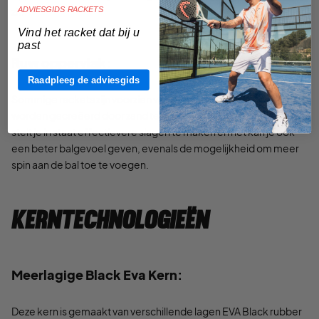
ADVIESGIDS RACKETS
zit.
Vind het racket dat bij u
past
Ruw oppervlak:
Raadpleeg de adviesgids
Sommige rackets zijn voorzien van een ruw oppervlak dat kan
worden gecreëerd door zand te gebruiken. Dit ruwe oppervlak
stelt je in staat effectievere slagen te maken en het kan je ook
een beter balgevoel geven, evenals de mogelijkheid om meer
spin aan de bal toe te voegen.
Kerntechnologieën
Meerlagige Black Eva Kern:
Deze kern is gemaakt van verschillende lagen EVA Black rubber