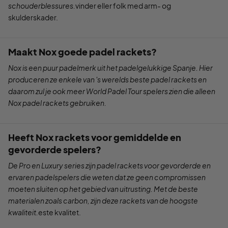
schouderblessures.
vinder eller folk med arm- og
skulderskader.
Maakt Nox goede padel rackets?
Nox is een puur padelmerk uit het padelgelukkige Spanje. Hier
produceren ze enkele van 's werelds beste padel rackets en
daarom zul je ook meer World Padel Tour spelers zien die alleen
Nox padel rackets gebruiken.
Heeft Nox rackets voor gemiddelde en
gevorderde spelers?
De Pro en Luxury series zijn padel rackets voor gevorderde en
ervaren padelspelers die weten dat ze geen compromissen
moeten sluiten op het gebied van uitrusting. Met de beste
materialen zoals carbon, zijn deze rackets van de hoogste
kwaliteit.
este kvalitet.