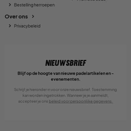
Bestelling herroepen
Over ons
Privacybeleid
Nieuwsbrief
Blijf op de hoogte van nieuwe padelartikelen en -
evenementen.
Schrijf je hieronder in voor onze nieuwsbrief. Toestemming
kan worden ingetrokken. Wanneer je je aanmeldt,
accepteer je ons
beleid voor persoonlijke gegevens.