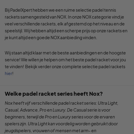
Bij PadelXpert hebben we een ruime selectie padel tennis
rackets samengesteld van NOX. In onze NOX categorie vind je
veel verschillende rackets, elk afgestemd op het niveau en de
speelstijl. Wij hebben altijd een scherpe prijs op onze rackets en
je kunt altijd een goede NOX aanbieding vinden.
Wij staan altijd klaar met de beste aanbiedingen en de hoogste
service! We willen je helpen om het beste padel racket voor jou
te vinden! Bekijk verder onze complete selectie padel rackets
hier
!
Welke padel racket series heeft Nox?
Nox heeft vijf verschillende padel racket series: Ultra Light,
Casual, Advance, Pro en Luxury. De Casual serie is voor
beginners, terwijl de Pro en Luxury series voor de ervaren
spelers zijn. Ultra Light kan voordelig worden gebruikt door
jeugdspelers, vrouwen of mensen met arm- en