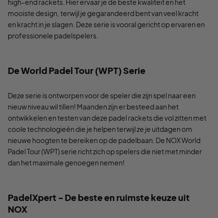
high-end rackets. Hier ervaar je de beste kwaliteit en het
mooiste design, terwijl je gegarandeerd bent van veel kracht
en kracht in je slagen. Deze serie is vooral gericht op ervaren en
professionele padelspelers.
De World Padel Tour (WPT) Serie
Deze serie is ontworpen voor de speler die zijn spel naar een
nieuw niveau wil tillen! Maanden zijn er besteed aan het
ontwikkelen en testen van deze padel rackets die vol zitten met
coole technologieën die je helpen terwijl ze je uitdagen om
nieuwe hoogten te bereiken op de padelbaan. De NOX World
Padel Tour (WPT) serie richt zich op spelers die niet met minder
dan het maximale genoegen nemen!
PadelXpert - De beste en ruimste keuze uit
NOX