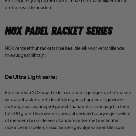
Een langere greep op het racket maakt het makkelijker voor je
om hem vast te houden.
NOX padel racket series
NOX verdeelt hun rackets in
series,
die elk voor verschillende
niveaus geschikt zijn:
De Ultra Light serie:
Een serie van NOX waarbij de focus heeft gelegen op het maken
van padel rackets met dezelfde eigenschappen als gewone
rackets, maar waarbij het gewicht aanzienlijk is verlaagd, in feite
tot 300 gram! Deze serie is speciaal bedoeld voor jonge spelers
of mensen die om de een of andere reden met een lichter
racket willen spelen, misschien ten gevolge van een blessure.