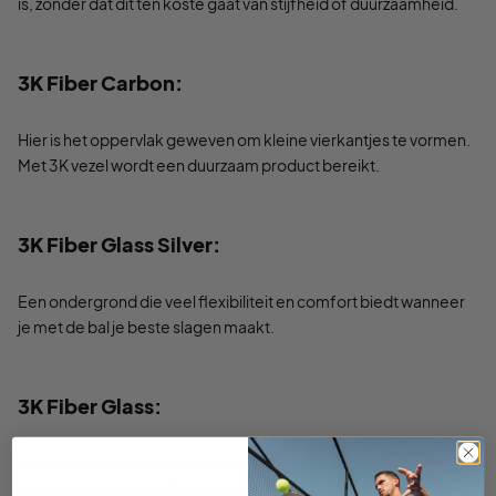
is, zonder dat dit ten koste gaat van stijfheid of duurzaamheid.
3K Fiber Carbon:
Hier is het oppervlak geweven om kleine vierkantjes te vormen.
Met 3K vezel wordt een duurzaam product bereikt.
3K Fiber Glass Silver:
Een ondergrond die veel flexibiliteit en comfort biedt wanneer
je met de bal je beste slagen maakt.
3K Fiber Glass:
Glasvezel met een metalen afwerking. Hierdoor krijg je een
oppervlak dat qua stijfheid ergens tussen carbon en glasvezel in