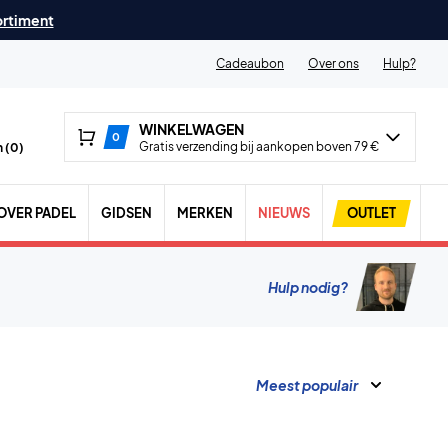
ortiment
Cadeaubon
Over ons
Hulp?
WINKELWAGEN
0
Gratis verzending bij aankopen boven 79 €
 (
0
)
OVER PADEL
GIDSEN
MERKEN
NIEUWS
OUTLET
Hulp nodig?
Meest populair