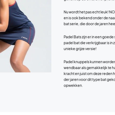
Nu wordt het pas echt leuk! NO
en is ook bekend onder de naam
bat serie, die door de jaren he
Padel Bats zijn er in een goe
padel bat die verkrijgbaar is 
unieke grijze versie!
Padel knuppels kunnen worden
wendbaar als gemakkelijk te h
kracht en juist om deze reden 
der jaren voor dit type bat ge
opwekken.