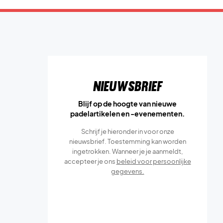
Nieuwsbrief
Blijf op de hoogte van nieuwe
padelartikelen en -evenementen.
Schrijf je hieronder in voor onze
nieuwsbrief. Toestemming kan worden
ingetrokken. Wanneer je je aanmeldt,
accepteer je ons
beleid voor persoonlijke
gegevens.