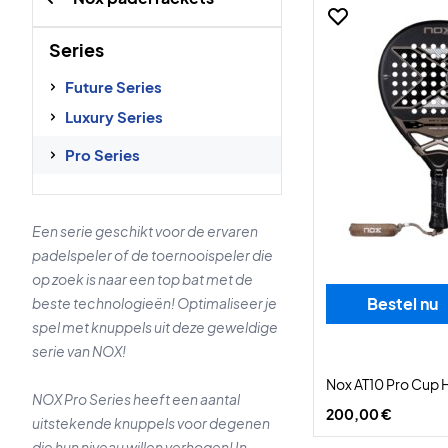
Series
Future Series
Luxury Series
Pro Series
Een serie geschikt voor de ervaren
padelspeler of de toernooispeler die
op zoek is naar een top bat met de
Bestel nu
beste technologieën! Optimaliseer je
spel met knuppels uit deze geweldige
serie van NOX!
Nox AT10 Pro Cup 
NOX Pro Series heeft een aantal
200,00 €
uitstekende knuppels voor degenen
die hun niveau willen verhogen! In