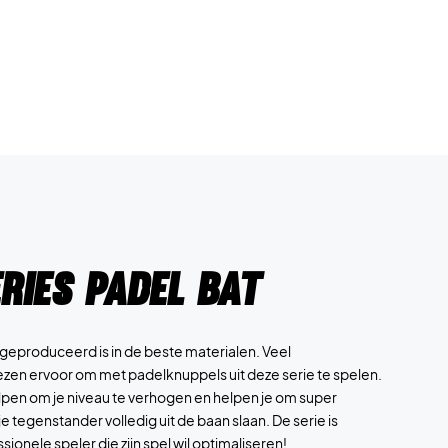
ries Padel Bat
n geproduceerd is in de beste materialen. Veel
ezen ervoor om met padelknuppels uit deze serie te spelen.
lpen om je niveau te verhogen en helpen je om super
e tegenstander volledig uit de baan slaan. De serie is
ionele speler die zijn spel wil optimaliseren!