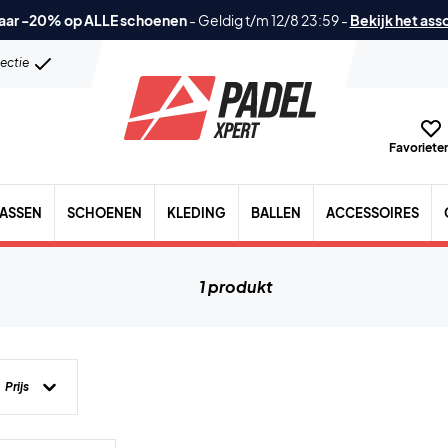
aar -20% op ALLE schoenen
-
Geldig t/m 12/8 23:59
-
Bekijk het ass
lectie
Favorieten
TASSEN
SCHOENEN
KLEDING
BALLEN
ACCESSOIRES
1 produkt
Prijs