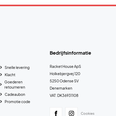
Bedrijfsinformatie
Racket House ApS
Snelle levering
Holkebjergvej 120
Klacht
5250 Odense SV
Goederen
retourneren
Denemarken
Cadeaubon
VAT: DK36931108
Promotie code
Cookies