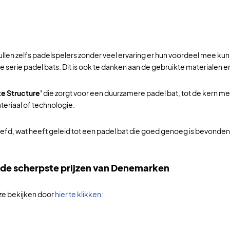
ullen zelfs padelspelers zonder veel ervaring er hun voordeel mee ku
serie padel bats. Dit is ook te danken aan de gebruikte materialen 
e Structure'
die zorgt voor een duurzamere padel bat, tot de kern m
eriaal of technologie.
fd, wat heeft geleid tot een padel bat die goed genoeg is bevonden 
 de scherpste prijzen van Denemarken
e ze bekijken door
hier te klikken: