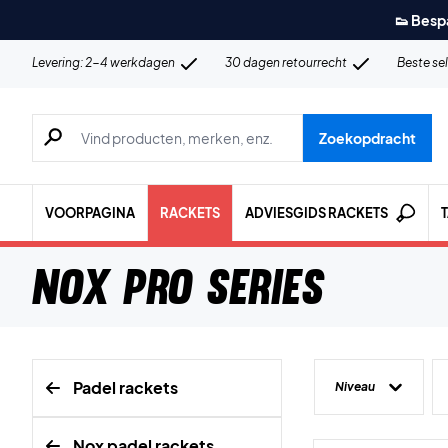
👟 Besp
Levering: 2-4 werkdagen
30 dagen retourrecht
Beste se
Zoeken naar producten, merken etc.
Zoekopdracht
VOORPAGINA
RACKETS
ADVIESGIDS RACKETS
NOX Pro Series
Padel rackets
Niveau
Nox padel rackets