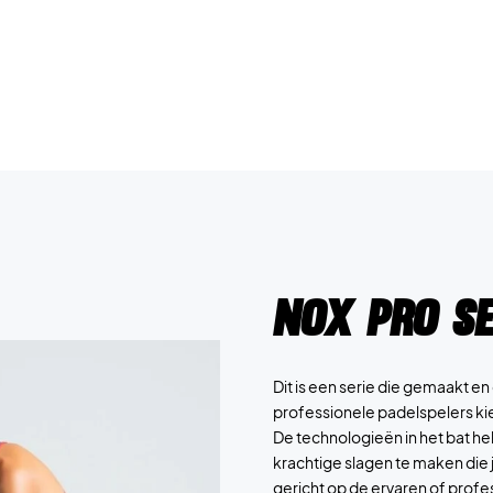
NOX Pro Se
Dit is een serie die gemaakt e
professionele padelspelers ki
De technologieën in het bat he
krachtige slagen te maken die j
gericht op de ervaren of profess