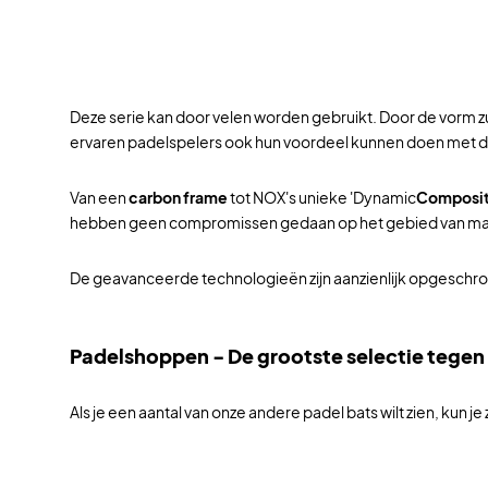
Deze serie kan door velen worden gebruikt. Door de vorm z
ervaren padelspelers ook hun voordeel kunnen doen met de 
Van een
carbon frame
tot NOX's unieke 'Dynamic
Composit
hebben geen compromissen gedaan op het gebied van mat
De geavanceerde technologieën zijn aanzienlijk opgeschroe
Padelshoppen - De grootste selectie tegen
Als je een aantal van onze andere padel bats wilt zien, kun j