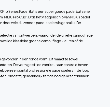
X Pro Series Padel Bat is een super goede padel bat serie
 'ML10 Pro Cup'. Dit is het vlaggenschip van NOX's padel
en door vele duizenden padel spelers is gebruikt. De
de selectie van ontwerpen, waaronder de unieke camouflage
in zowel de klassieke groene camouflage kleuren of de
 gevonden in een ronde vorm. Dit maakt ze zowel
anteren. De vorm geeft de voorkeur aan controle boven
hebben een aantal professionele padelspelers in de loop
kozen, omdat zij gemakkelijk zelf de nodige kracht kunnen