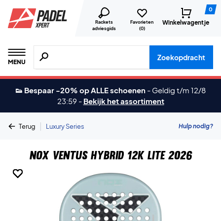
0
Winkelwagentje
Rackets
Favorieten
adviesgids
(
0
)
Zoeken naar producten, merken etc.
Zoekopdracht
MENU
👟 Bespaar -20% op ALLE schoenen
-
Geldig t/m 12/8
23:59
-
Bekijk het assortiment
|
Hulp nodig?
Terug
Luxury Series
Nox Ventus Hybrid 12K Lite 2026