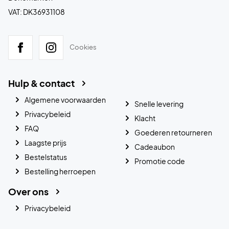
VAT: DK36931108
Cookies
Hulp & contact
Algemene voorwaarden
Snelle levering
Privacybeleid
Klacht
FAQ
Goederen retourneren
Laagste prijs
Cadeaubon
Bestelstatus
Promotie code
Bestelling herroepen
Over ons
Privacybeleid