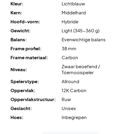
käyttömukavuutta.
Kleur:
Lichtblauw
Kern:
Middelhard
Lopuksi mailassa on
Custom Grip
paremman otteen ja
Hoofd-vorm:
Hybride
vähemmän tärinää varten,
Oversize Grip
pidempään
Gewicht:
Light (345-360 g)
otteeseen ja
Smart Strap
helpompaan hihnan vaihtoon.
Balans:
Evenwichtige balans
Hallitse kenttää – osta tämä Nox padelmaila jo tänään!
Frame profiel:
38 mm
HUOM:
Toimitetaan suojuksella!
Frame materiaal:
Carbon
Zwaar beoefend /
Niveau:
Toernooispeler
Spelerstype:
Allround
Oppervlak:
12K Carbon
Oppervlakstructuur:
Ruw
Geslacht:
Unisex
Hoes:
Inbegrepen