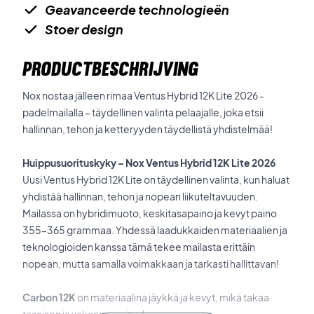
Geavanceerde technologieën
Stoer design
PRODUCTBESCHRIJVING
Nox nostaa jälleen rimaa Ventus Hybrid 12K Lite 2026 -
padelmailalla – täydellinen valinta pelaajalle, joka etsii
hallinnan, tehon ja ketteryyden täydellistä yhdistelmää!
Huippusuorituskyky – Nox Ventus Hybrid 12K Lite 2026
Uusi Ventus Hybrid 12K Lite on täydellinen valinta, kun haluat
yhdistää hallinnan, tehon ja nopean liikuteltavuuden.
Mailassa on hybridimuoto, keskitasapaino ja kevyt paino
355–365 grammaa. Yhdessä laadukkaiden materiaalien ja
teknologioiden kanssa tämä tekee mailasta erittäin
nopean, mutta samalla voimakkaan ja tarkasti hallittavan!
Carbon 12K
on materiaalina jäykkä ja kevyt, mikä takaa