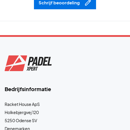
Schrijf beoordeling
Bedrijfsinformatie
Racket House ApS
Holkebjergvej 120
5250 Odense SV
Denemarken