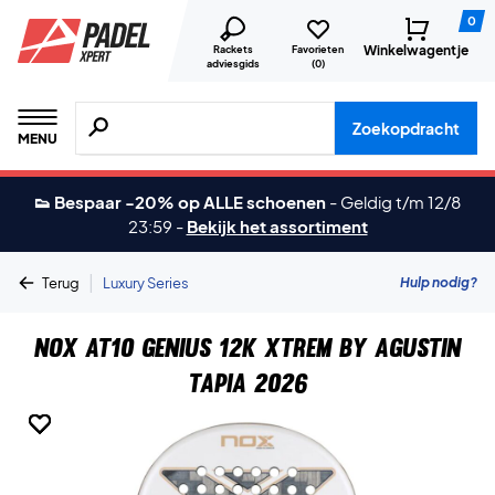
0
Winkelwagentje
Rackets
Favorieten
adviesgids
(
0
)
Zoeken naar producten, merken etc.
Zoekopdracht
MENU
👟 Bespaar -20% op ALLE schoenen
-
Geldig t/m 12/8
23:59
-
Bekijk het assortiment
|
Hulp nodig?
Terug
Luxury Series
Nox AT10 Genius 12K XTREM By Agustin
Tapia 2026