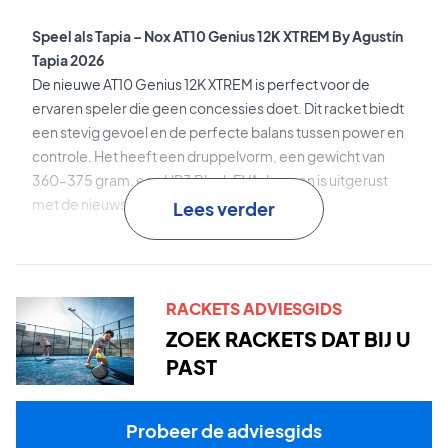
Speel als Tapia – Nox AT10 Genius 12K XTREM By Agustín
Tapia 2026
De nieuwe AT10 Genius 12K XTREM is perfect voor de
ervaren speler die geen concessies doet. Dit racket biedt
een stevig gevoel en de perfecte balans tussen power en
controle. Het heeft een druppelvorm, een gewicht van
360–375 gram, een HR3 Black EVA-kern en is uitgerust
met de nieuwste technologieën.
Lees verder
Carbon 12K Alum XTREM
is het aluminiserende 12K carbon
dat zorgt voor een stijf en duurzaam oppervlak met
consistente prestaties – zelfs bij
RACKETS ADVIESGIDS
temperatuurschommelingen.
ZOEK RACKETS DAT BIJ U
PAST
Dual Spin
is de oppervlaktestructuur met 3D-textuur en
ruwe afwerking – voor maximale spin en gevoel.
Probeer de adviesgids
HR3 Black EVA
is het high-density EVA met memory-