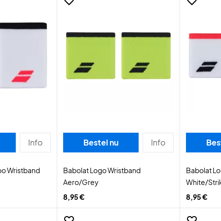
Info
Bestel nu
Info
Bes
bo Wristband
Babolat Logo Wristband
Babolat L
Aero/Grey
White/Stri
8,95 €
8,95 €