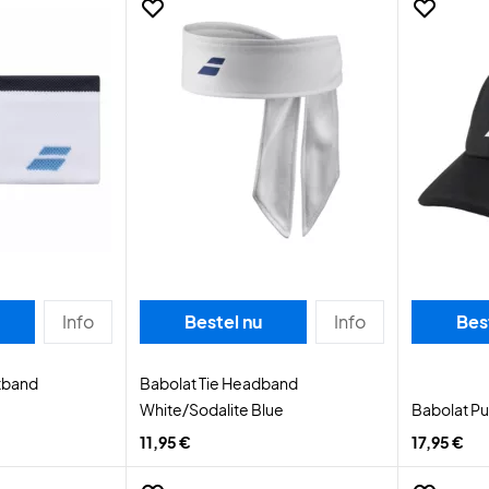
Info
Bestel nu
Info
Bes
tband
Babolat Tie Headband
White/Sodalite Blue
Babolat Pu
11,95 €
17,95 €