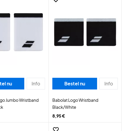
tel nu
Info
Bestel nu
Info
ogo Jumbo Wristband
Babolat Logo Wristband
ck
Black/White
8,95 €