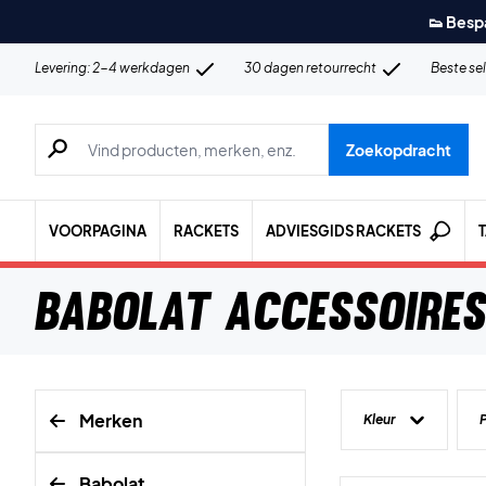
👟 Besp
Levering: 2-4 werkdagen
30 dagen retourrecht
Beste se
Zoeken naar producten, merken etc.
Zoekopdracht
VOORPAGINA
RACKETS
ADVIESGIDS RACKETS
Babolat Accessoire
Merken
Kleur
P
Babolat