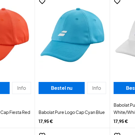
Info
Bestel nu
Info
Bes
Babolat P
 Cap Fiesta Red
Babolat Pure Logo Cap Cyan Blue
White/Whi
17,95 €
17,95 €