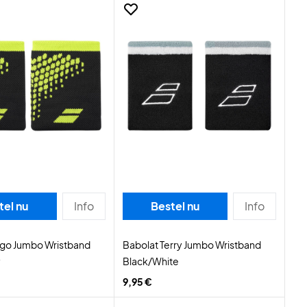
tel nu
Info
Bestel nu
Info
ogo Jumbo Wristband
Babolat Terry Jumbo Wristband
y
Black/White
9,95 €