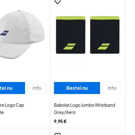
tel nu
Info
Bestel nu
Info
ure Logo Cap
Babolat Logo Jumbo Wristband
te
Grey/Aero
9,95 €