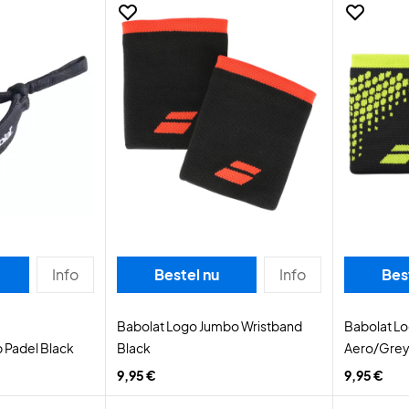
Info
Bestel nu
Info
Bes
Babolat Logo Jumbo Wristband
Babolat L
p Padel Black
Black
Aero/Gre
9,95 €
9,95 €