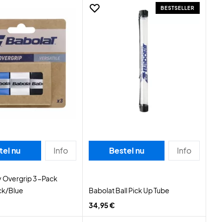
BESTSELLER
tel nu
Info
Bestel nu
Info
y Overgrip 3-Pack
ck/Blue
Babolat Ball Pick Up Tube
34,95 €