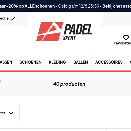
aar -20% op ALLE schoenen
-
Geldig t/m 12/8 23:59
-
Bekijk het ass
lectie
Favorieten
TASSEN
SCHOENEN
KLEDING
BALLEN
ACCESSOIRES
s
40 producten
rijs