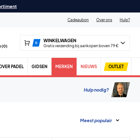
ortiment
Cadeaubon
Over ons
Hulp?
WINKELWAGEN
0
Gratis verzending bij aankopen boven 79 €
 (
0
)
OVER PADEL
GIDSEN
MERKEN
NIEUWS
OUTLET
Hulp nodig?
Meest populair