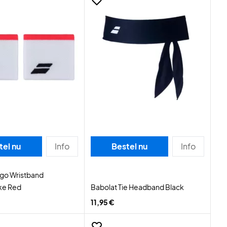
tel nu
Info
Bestel nu
Info
ogo Wristband
ke Red
Babolat Tie Headband Black
11,95 €