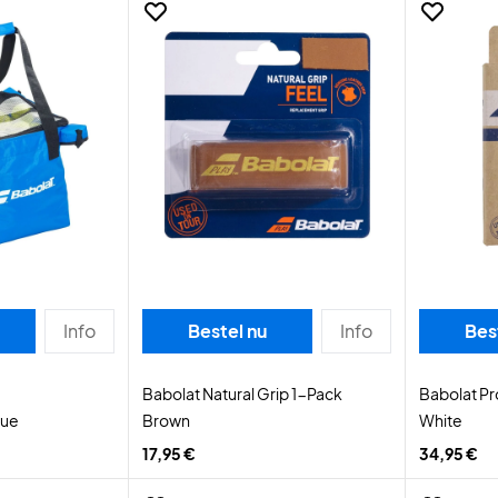
Info
Bestel nu
Info
Bes
Babolat Natural Grip 1-Pack
Babolat Pr
lue
Brown
White
17,95 €
34,95 €