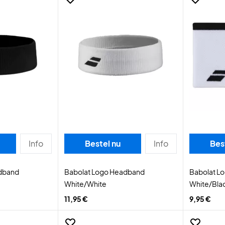
Info
Bestel nu
Info
Bes
dband
Babolat Logo Headband
Babolat L
White/White
White/Bla
11,95 €
9,95 €