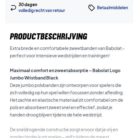
30 dagen
Betaalmiddelen
volledig recht van retour
PRODUCTBESCHRIJVING
Extra brede en comfortabele zweetbanden van Babolat –
perfect voor intensieve wedstrijden en trainingen!
Maximaal comfort en zweetabsorptie – Babolat Logo
Jumbo Wristband Black
Deze jumbo polsbanden zijn ontworpen voor spelers die
zich volledig op hun spel willen focussen zonder afleiding.
Het zachte en elastische materiaal zit comfortabel om de
pols en absorbeert zweet snel en effectief, zodat je
handen droog blijven tijdens de hele wedstrijd.
De sneldrogende constructie zorgt ervoor dat je vrij en
zonder hinder kunt spelen – zelfs tijdens de meest