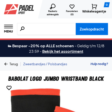
0
Winkelwagentje
Rackets
Favorieten
adviesgids
(
0
)
Zoeken naar producten, merken etc.
Zoekopdracht
MENU
👟 Bespaar -20% op ALLE schoenen
-
Geldig t/m 12/8
23:59
-
Bekijk het assortiment
|
Hulp nodig?
Terug
Zweetbandjes / Polsbandjes
Babolat Logo Jumbo Wristband Black