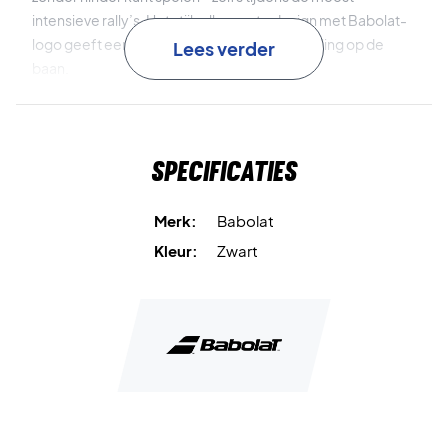
intensieve rally’s. Het stijlvolle zwarte design met Babolat-
logo geeft een klassieke en sportieve uitstraling op de
Lees verder
baan.
Polyamide en elastodieen
zorgen voor een zachte,
flexibele en duurzame constructie.
Specificaties
Hoge zweetabsorptie
houdt je handen droog en je grip
stabiel.
Merk:
Babolat
Kleur:
Zwart
Extra breed design
biedt maximale dekking en comfort.
Sneldrogend
voor ongestoord spel.
Blijf gefocust – koop de Babolat Logo Jumbo Wristband
vandaag nog!
Materiaal:
93,9% polyamide, 6,1% elastodieen.
Kleur:
Zwart.