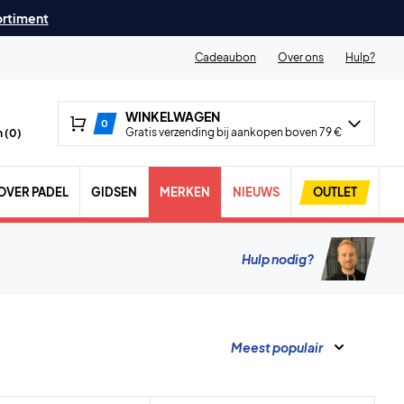
ortiment
Cadeaubon
Over ons
Hulp?
WINKELWAGEN
0
Gratis verzending bij aankopen boven 79 €
 (
0
)
OVER PADEL
GIDSEN
MERKEN
NIEUWS
OUTLET
Hulp nodig?
Meest populair