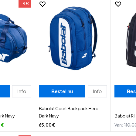
- 9%
Info
Bestel nu
Info
Bes
Babolat Court Backpack Hero
ark Navy
Dark Navy
Babolat RH
 €
65,00 €
Van:
110,0