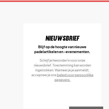
Nieuwsbrief
Blijf op de hoogte van nieuwe
padelartikelen en -evenementen.
Schrijf je hieronder in voor onze
nieuwsbrief. Toestemming kan worden
ingetrokken. Wanneer je je aanmeldt,
accepteer je ons
beleid voor persoonlijke
gegevens.