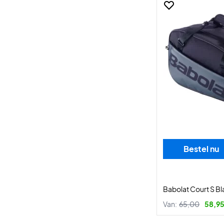
Bestel nu
Babolat Court S Bl
Van:
65,00
58,95