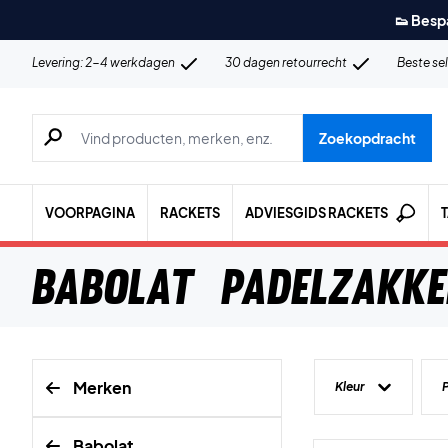
👟 Besp
Levering: 2-4 werkdagen
30 dagen retourrecht
Beste se
Zoeken naar producten, merken etc.
Zoekopdracht
VOORPAGINA
RACKETS
ADVIESGIDS RACKETS
Babolat Padelzakk
Merken
Kleur
P
Babolat