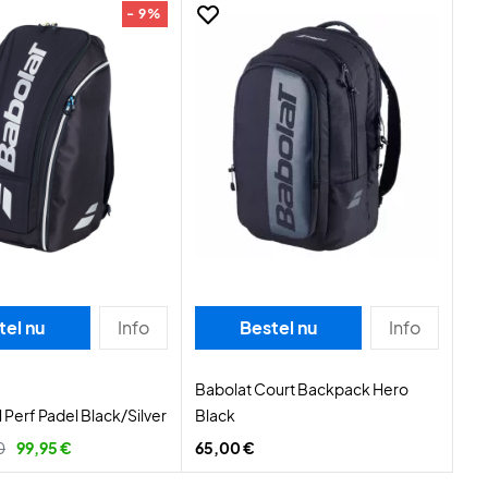
- 9%
tel nu
Info
Bestel nu
Info
Babolat Court Backpack Hero
 Perf Padel Black/Silver
Black
0
99,95 €
65,00 €