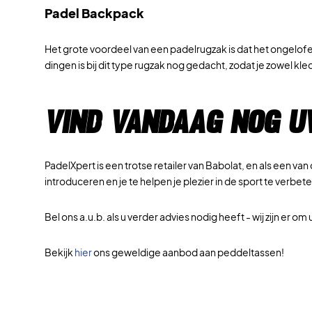
Padel Backpack
Het grote voordeel van een padelrugzak is dat het ongelofelij
dingen is bij dit type rugzak nog gedacht, zodat je zowel 
Vind vandaag nog uw
PadelXpert is een trotse retailer van Babolat, en als een 
introduceren en je te helpen je plezier in de sport te verbet
Bel ons a.u.b. als u verder advies nodig heeft - wij zijn er 
Bekijk
hier
ons geweldige aanbod aan peddeltassen!