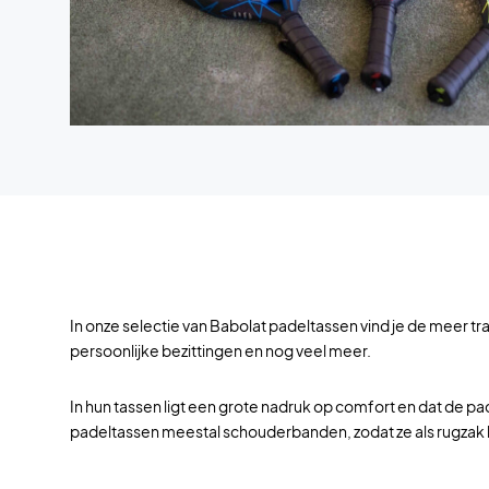
In onze selectie van Babolat padeltassen vind je de meer t
persoonlijke bezittingen en nog veel meer.
In hun tassen ligt een grote nadruk op comfort en dat de p
padeltassen meestal schouderbanden, zodat ze als rugza