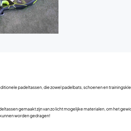
raditionele padeltassen, die zowel padelbats, schoenen en trainings
adeltassen gemaakt zijn van zo licht mogelijke materialen, om het ge
k kunnen worden gedragen!