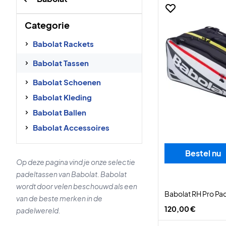
Categorie
Babolat Rackets
Babolat Tassen
Babolat Schoenen
Babolat Kleding
Babolat Ballen
Babolat Accessoires
Bestel nu
Op deze pagina vind je onze selectie
padeltassen van Babolat. Babolat
wordt door velen beschouwd als een
Babolat RH Pro Pad
van de beste merken in de
120,00 €
padelwereld.