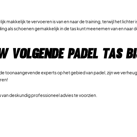
k makkelijk te vervoeren is van en naar de training, terwijl het lichter
kleding als schoenen gemakkelijk in de tas kunt meenemen van en naar 
 volgende padel tas bi
van de toonaangevende experts op het gebied van padel, zijn we verheu
eren!
om u van deskundig professioneel advies te voorzien.