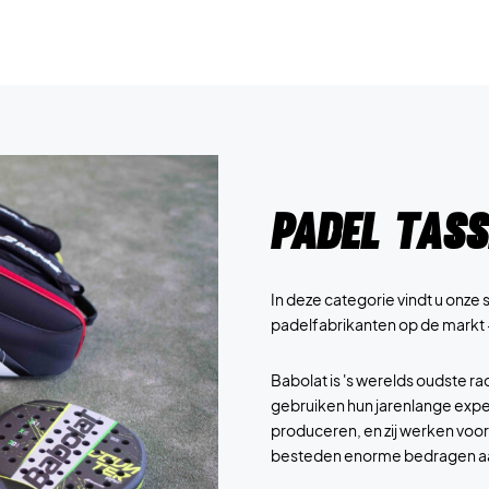
Padel Tass
In deze categorie vindt u onze
padelfabrikanten op de markt 
Babolat is 's werelds oudste r
gebruiken hun jarenlange expe
produceren, en zij werken voo
besteden enorme bedragen aan