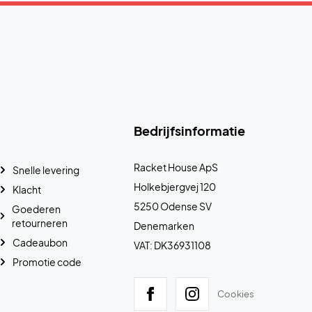
Bedrijfsinformatie
Racket House ApS
Snelle levering
Holkebjergvej 120
Klacht
5250 Odense SV
Goederen
retourneren
Denemarken
Cadeaubon
VAT: DK36931108
Promotie code
Cookies