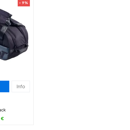
- 9%
Info
ack
 €