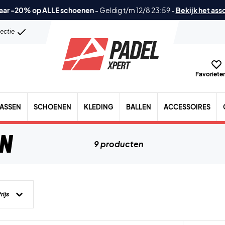
aar -20% op ALLE schoenen
-
Geldig t/m 12/8 23:59
-
Bekijk het ass
lectie
Favorieten
TASSEN
SCHOENEN
KLEDING
BALLEN
ACCESSOIRES
en
9 producten
rijs