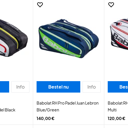
Info
Bestel nu
Info
Bes
Babolat RH Pro Padel Juan Lebron
Babolat RH
el Black
Blue/Green
Multi
140,00 €
120,00 €