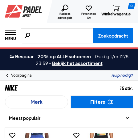
0
Winkelwagentje
Rackets
Favorieten
adviesgids
(
0
)
Zoeken naar producten, merken etc.
Zoekopdracht
MENU
👟 Bespaar -20% op ALLE schoenen
-
Geldig t/m 12/8
23:59
-
Bekijk het assortiment
Voorpagina
Hulp nodig?
Nike
15 stk.
Merk
Filters
Meest populair