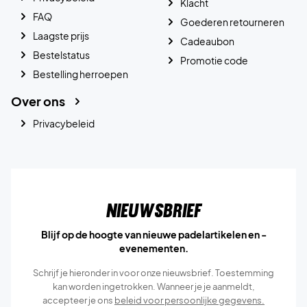
Klacht
FAQ
Goederen retourneren
Laagste prijs
Cadeaubon
Bestelstatus
Promotie code
Bestelling herroepen
Over ons
Privacybeleid
Nieuwsbrief
Blijf op de hoogte van nieuwe padelartikelen en -
evenementen.
Schrijf je hieronder in voor onze nieuwsbrief. Toestemming
kan worden ingetrokken. Wanneer je je aanmeldt,
accepteer je ons
beleid voor persoonlijke gegevens.