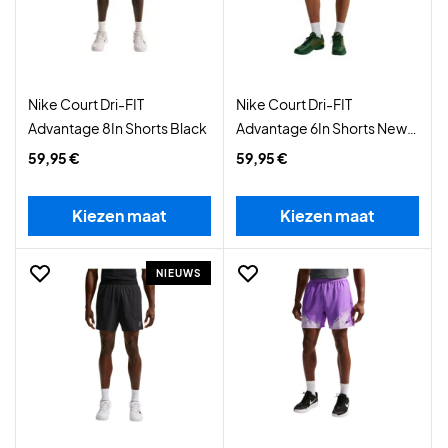
Nike Court Dri-FIT
Nike Court Dri-FIT
Advantage 8In Shorts Black
Advantage 6In Shorts New
Slate/Laser Orange
59,95 €
59,95 €
Kiezen maat
Kiezen maat
NIEUWS