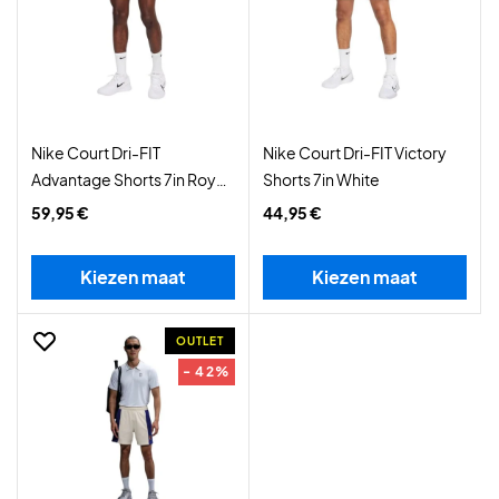
Nike Court Dri-FIT
Nike Court Dri-FIT Victory
Advantage Shorts 7in Royal
Shorts 7in White
Pulse
59,95 €
44,95 €
Kiezen maat
Kiezen maat
OUTLET
- 42%