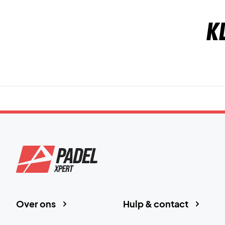
K
Over ons
Hulp & contact