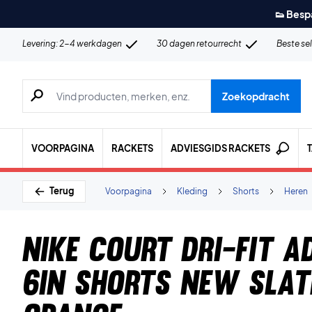
👟 Besp
Levering: 2-4 werkdagen
30 dagen retourrecht
Beste se
Zoeken naar producten, merken etc.
Zoekopdracht
VOORPAGINA
RACKETS
ADVIESGIDS RACKETS
Terug
Voorpagina
Kleding
Shorts
Heren
Nike Court Dri-FIT 
6In Shorts New Slat