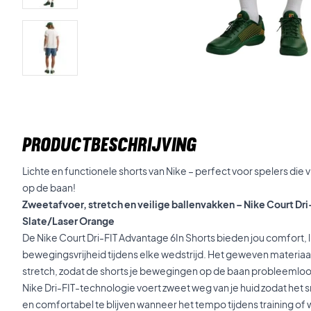
PRODUCTBESCHRIJVING
Lichte en functionele shorts van Nike – perfect voor spelers die 
op de baan!
Zweetafvoer, stretch en veilige ballenvakken – Nike Court Dr
Slate/Laser Orange
De Nike Court Dri-FIT Advantage 6In Shorts bieden jou comfort, 
bewegingsvrijheid tijdens elke wedstrijd. Het geweven materiaal
stretch, zodat de shorts je bewegingen op de baan probleemloo
Nike Dri-FIT-technologie voert zweet weg van je huid zodat het s
en comfortabel te blijven wanneer het tempo tijdens training of