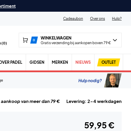
ortiment
Cadeaubon
Over ons
Hulp?
WINKELWAGEN
0
Gratis verzending bij aankopen boven 79 €
 (
0
)
OVER PADEL
GIDSEN
MERKEN
NIEUWS
OUTLET
Hulp nodig?
ge
j aankoop van meer dan 79 €
Levering: 2-4 werkdagen
59,95 €