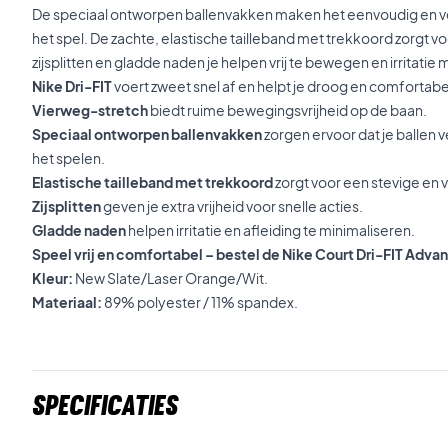
De speciaal ontworpen ballenvakken maken het eenvoudig en vei
het spel. De zachte, elastische tailleband met trekkoord zorgt vo
zijsplitten en gladde naden je helpen vrij te bewegen en irritatie 
Nike Dri-FIT
voert zweet snel af en helpt je droog en comfortabel 
Vierweg-stretch
biedt ruime bewegingsvrijheid op de baan.
Speciaal ontworpen ballenvakken
zorgen ervoor dat je ballen v
het spelen.
Elastische tailleband met trekkoord
zorgt voor een stevige en 
Zijsplitten
geven je extra vrijheid voor snelle acties.
Gladde naden
helpen irritatie en afleiding te minimaliseren.
Speel vrij en comfortabel – bestel de Nike Court Dri-FIT Adva
Kleur:
New Slate/Laser Orange/Wit.
Materiaal:
89% polyester / 11% spandex.
Specificaties