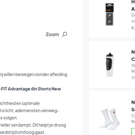
H
A
D
va
8
Zoom
N
C
St
Ni
vrij willen bewegen zonder afleiding
1
i-FIT Advantage 6In Shorts New
N
lichtheid en optimale
S
 is licht, ademend en vierweg-
C
s volgen.
Ni
neller verdampt. Dit helpt je droog
 wedstrijd omhoog gaat.