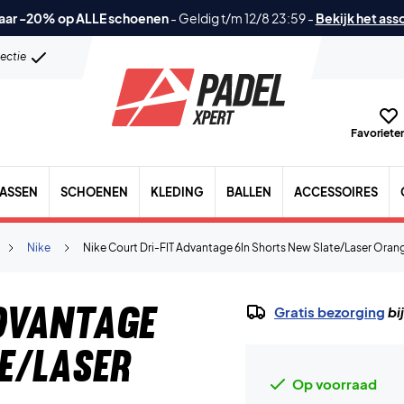
aar -20% op ALLE schoenen
-
Geldig t/m 12/8 23:59
-
Bekijk het ass
lectie
Favorieten
TASSEN
SCHOENEN
KLEDING
BALLEN
ACCESSOIRES
Nike
Nike Court Dri-FIT Advantage 6In Shorts New Slate/Laser Oran
Advantage
Gratis bezorging
bi
e/Laser
Op voorraad