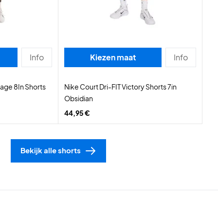
Info
Kiezen maat
Info
tage 8In Shorts
Nike Court Dri-FIT Victory Shorts 7in
Obsidian
44,95 €
Bekijk alle shorts