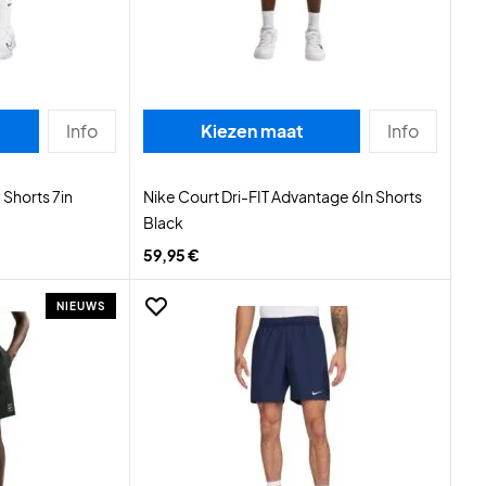
Info
Kiezen maat
Info
 Shorts 7in
Nike Court Dri-FIT Advantage 6In Shorts
Black
59,95 €
NIEUWS