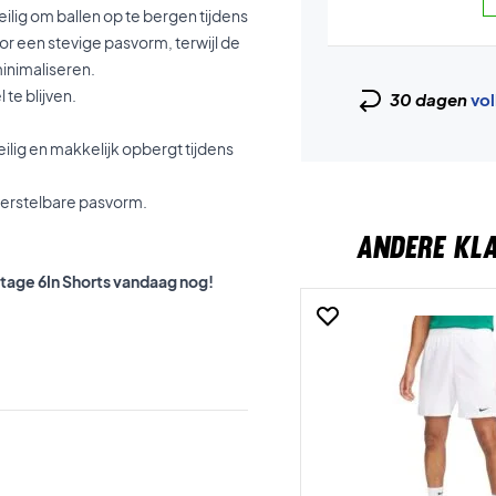
lig om ballen op te bergen tijdens
or een stevige pasvorm, terwijl de
minimaliseren.
te blijven.
30 dagen
vol
eilig en makkelijk opbergt tijdens
verstelbare pasvorm.
ANDERE KL
ntage 6In Shorts vandaag nog!