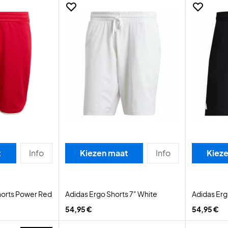
t
Info
Kiezen maat
Info
Kiez
horts Power Red
Adidas Ergo Shorts 7" White
Adidas Erg
54,95 €
54,95 €