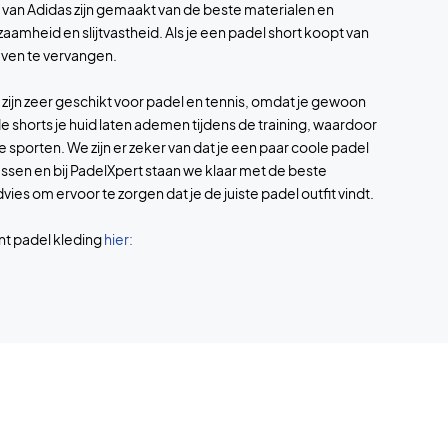
s van Adidas zijn gemaakt van de beste materialen en
amheid en slijtvastheid. Als je een padel short koopt van
oeven te vervangen.
 zijn zeer geschikt voor padel en tennis, omdat je gewoon
shorts je huid laten ademen tijdens de training, waardoor
te sporten. We zijn er zeker van dat je een paar coole padel
 passen en bij PadelXpert staan we klaar met de beste
ies om ervoor te zorgen dat je de juiste padel outfit vindt.
nt padel kleding
hier: