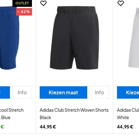
OUTLET
- 42%
t
Info
Kiezen maat
Info
Kiez
cool Stretch
Adidas Club Stretch Woven Shorts
Adidas Clu
 Blue
Black
White
 €
44,95 €
44,95 €