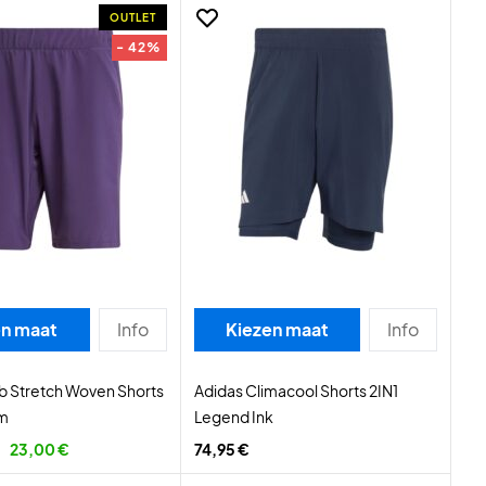
OUTLET
- 42%
en maat
Info
Kiezen maat
Info
b Stretch Woven Shorts
Adidas Climacool Shorts 2IN1
um
Legend Ink
23,00 €
74,95 €