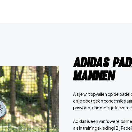
Adidas pa
mannen
Als je wilt opvallen op de padel
en je doet geen concessies aa
pasvorm, dan moet je kiezen v
Adidas is een van 's werelds 
als in trainingskleding! Bij Pa