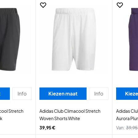
t
Info
Kiezen maat
Info
Kiez
cool Stretch
Adidas Club Climacool Stretch
Adidas Clu
ck
Woven Shorts White
Aurora Pl
39,95 €
Van:
39,95