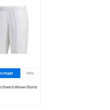
en maat
Info
b Stretch Woven Shorts