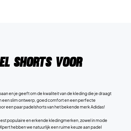
del shorts voor
baan en je geeft om de kwaliteit van de kleding die je draagt
n een slim ontwerp, goed comfort en een perfecte
oor een paar padelshorts van het bekende merk Adidas!
meest populaire en erkende kledingmerken, zowel in mode
delXpert hebben we natuurlijk een ruime keuze aan padel