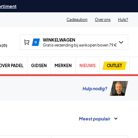
ortiment
Cadeaubon
Over ons
Hulp?
WINKELWAGEN
0
Gratis verzending bij aankopen boven 79 €
 (
0
)
OVER PADEL
GIDSEN
MERKEN
NIEUWS
OUTLET
Hulp nodig?
Meest populair