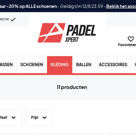
aar -20% op ALLE schoenen
-
Geldig t/m 12/8 23:59
-
Bekijk het ass
lectie
Favorieten
TASSEN
SCHOENEN
KLEDING
BALLEN
ACCESSOIRES
11 producten
Maat
Prijs