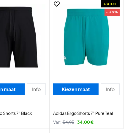
OUTLET
- 38%
en maat
Info
Kiezen maat
Info
o Shorts 7" Black
Adidas Ergo Shorts 7" Pure Teal
Van:
54,95
34,00 €