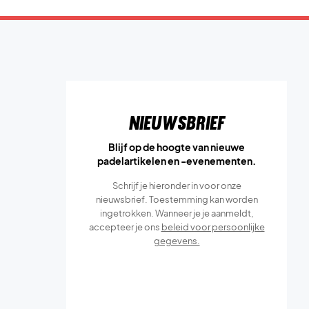
Nieuwsbrief
Blijf op de hoogte van nieuwe
padelartikelen en -evenementen.
Schrijf je hieronder in voor onze
nieuwsbrief. Toestemming kan worden
ingetrokken. Wanneer je je aanmeldt,
accepteer je ons
beleid voor persoonlijke
gegevens.