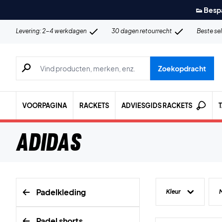
👟 Besp
Levering: 2-4 werkdagen
30 dagen retourrecht
Beste se
Zoeken naar producten, merken etc.
Zoekopdracht
VOORPAGINA
RACKETS
ADVIESGIDS RACKETS
Adidas
Padelkleding
Kleur
Padel shorts