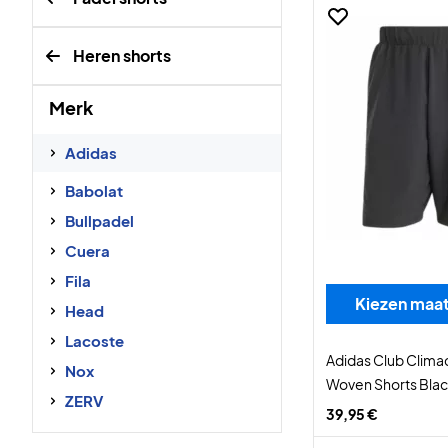
Heren shorts
Merk
Adidas
Babolat
Bullpadel
Cuera
Fila
Kiezen maa
Head
Lacoste
Adidas Club Clima
Nox
Woven Shorts Bla
ZERV
39,95 €