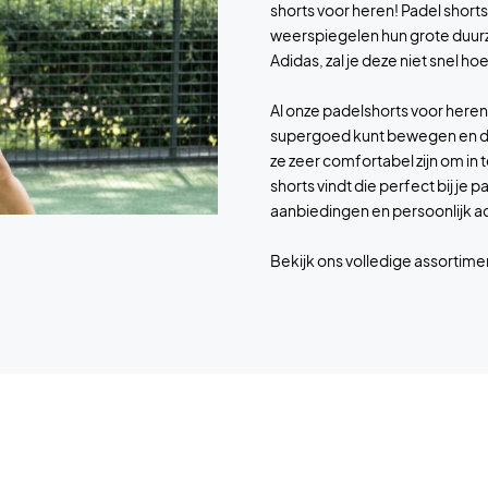
shorts voor heren! Padel short
weerspiegelen hun grote duurza
Adidas, zal je deze niet snel h
Al onze padelshorts voor heren
supergoed kunt bewegen en de 
ze zeer comfortabel zijn om in 
shorts vindt die perfect bij je
aanbiedingen en persoonlijk adv
Bekijk ons volledige assortime