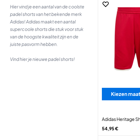
Hier vind je een aantal van de coolste
padel shorts van het bekende merk
Adidas! Adidas maakt een aantal
supercoole shorts die stuk voor stuk
van de hoogste kwaliteit zijn en de
juiste pasvorm hebben.
Vind hier je nieuwe padel shorts!
Kiezen maa
Adidas Heritage S
54,95 €