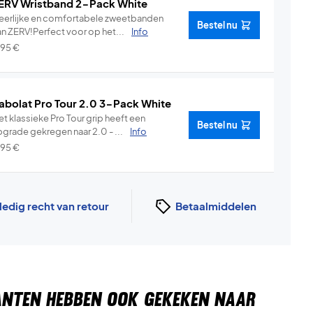
ERV Wristband 2-Pack White
eerlijke en comfortabele zweetbanden
Bestel nu
an ZERV!Perfect voor op het...
Info
,95
€
abolat Pro Tour 2.0 3-Pack White
t klassieke Pro Tour grip heeft een
Bestel nu
pgrade gekregen naar 2.0 - ...
Info
,95
€
ledig recht van retour
Betaalmiddelen
ANTEN HEBBEN OOK GEKEKEN NAAR