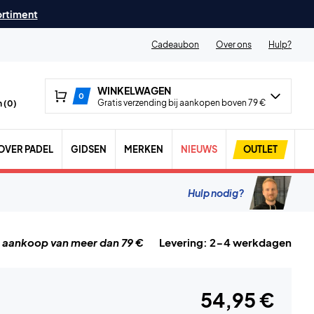
ortiment
Cadeaubon
Over ons
Hulp?
WINKELWAGEN
0
Gratis verzending bij aankopen boven 79 €
 (
0
)
OVER PADEL
GIDSEN
MERKEN
NIEUWS
OUTLET
Hulp nodig?
j aankoop van meer dan 79 €
Levering: 2-4 werkdagen
54,95 €