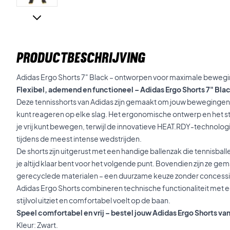
PRODUCTBESCHRIJVING
Adidas Ergo Shorts 7" Black – ontworpen voor maximale bewegin
Flexibel, ademend en functioneel – Adidas Ergo Shorts 7" Bla
Deze tennisshorts van Adidas zijn gemaakt om jouw bewegingen 
kunt reageren op elke slag. Het ergonomische ontwerp en het s
je vrij kunt bewegen, terwijl de innovatieve HEAT.RDY-technologie 
tijdens de meest intense wedstrijden.
De shorts zijn uitgerust met een handige ballenzak die tennisballe
je altijd klaar bent voor het volgende punt. Bovendien zijn ze g
gerecyclede materialen – een duurzame keuze zonder concessie
Adidas Ergo Shorts combineren technische functionaliteit met een
stijlvol uitziet en comfortabel voelt op de baan.
Speel comfortabel en vrij – bestel jouw Adidas Ergo Shorts va
Kleur: Zwart.