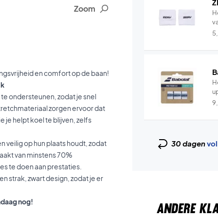
Z
Zoom
H
v
5
B
gsvrijheid en comfort op de baan!
He
ck
u
te ondersteunen, zodat je snel
9
tretchmateriaal zorgen ervoor dat
je helpt koel te blijven, zelfs
n veilig op hun plaats houdt, zodat
30 dagen
vol
emaakt van minstens 70%
s te doen aan prestaties.
 strak, zwart design, zodat je er
ndaag nog!
ANDERE KL