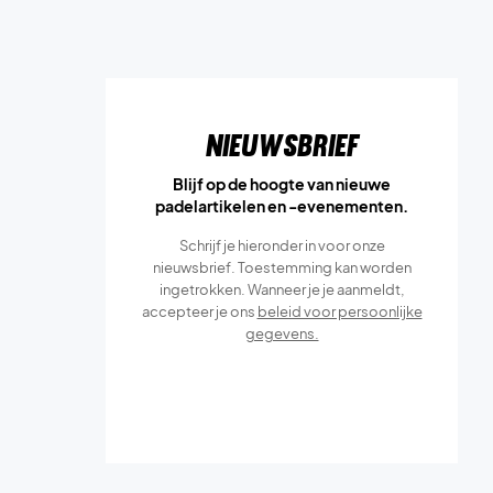
Nieuwsbrief
Blijf op de hoogte van nieuwe
padelartikelen en -evenementen.
Schrijf je hieronder in voor onze
nieuwsbrief. Toestemming kan worden
ingetrokken. Wanneer je je aanmeldt,
accepteer je ons
beleid voor persoonlijke
gegevens.