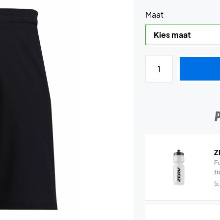
Maat
Z
Fu
tr
5