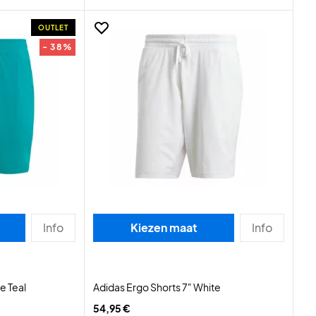
OUTLET
- 38%
Info
Kiezen maat
Info
e Teal
Adidas Ergo Shorts 7" White
54,95 €