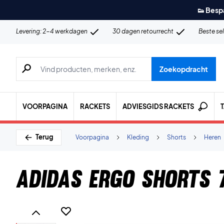
👟 Besp
Levering: 2-4 werkdagen
30 dagen retourrecht
Beste se
Zoeken naar producten, merken etc.
Zoekopdracht
VOORPAGINA
RACKETS
ADVIESGIDS RACKETS
Terug
Voorpagina
Kleding
Shorts
Heren
Adidas Ergo Shorts 