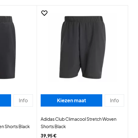
Info
Kiezen maat
Info
Adidas Club Climacool Stretch Woven
en Shorts Black
Shorts Black
39,95 €