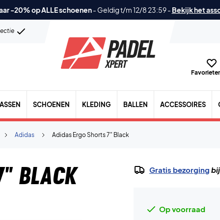
aar -20% op ALLE schoenen
-
Geldig t/m 12/8 23:59
-
Bekijk het ass
lectie
Favorieten
TASSEN
SCHOENEN
KLEDING
BALLEN
ACCESSOIRES
Adidas
Adidas Ergo Shorts 7" Black
7" Black
Gratis bezorging
bi
Op voorraad