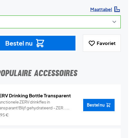
Maattabel
Bestel nu
Favoriet
POPULAIRE ACCESSOIRES
ERV Drinking Bottle Transparent
nctionele ZERV drinkfles in
Bestel nu
ansparant!Blijf gehydrateerd - ZER...
Info
,95
€