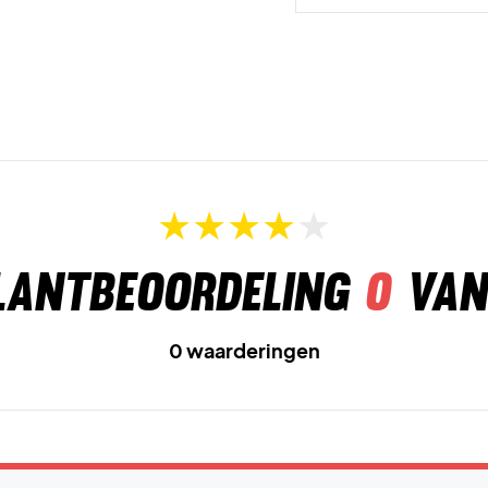
lantbeoordeling
0
van
0 waarderingen