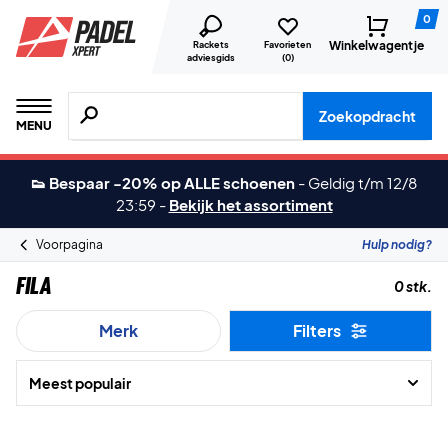
0
Winkelwagentje
Rackets
Favorieten
adviesgids
(
0
)
Zoeken naar producten, merken etc.
Zoekopdracht
MENU
👟 Bespaar -20% op ALLE schoenen
-
Geldig t/m 12/8
23:59
-
Bekijk het assortiment
Voorpagina
Hulp nodig?
Fila
0 stk.
Merk
Filters
Meest populair