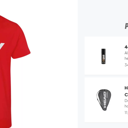
4
Al
he
3
H
C
D
ho
1