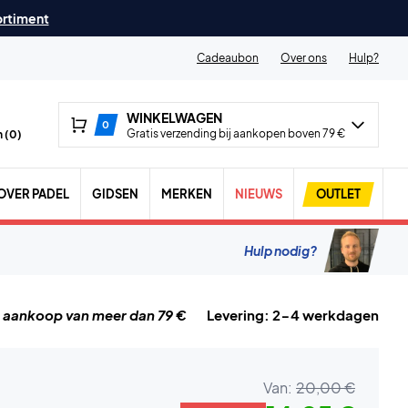
ortiment
Cadeaubon
Over ons
Hulp?
WINKELWAGEN
0
Gratis verzending bij aankopen boven 79 €
 (
0
)
OVER PADEL
GIDSEN
MERKEN
NIEUWS
OUTLET
Hulp nodig?
j aankoop van meer dan 79 €
Levering: 2-4 werkdagen
Van:
20,00 €