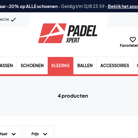
aar -20% op ALLE schoenen
-
Geldig t/m 12/8 23:59
-
Bekijk het ass
lectie
Favorieten
TASSEN
SCHOENEN
KLEDING
BALLEN
ACCESSOIRES
4 producten
Maat
Prijs