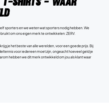
 t-shirts - Waar
eld
l zelf sporters en we weten wat sporters nodig hebben. We
bruikt om ons eigen merk te ontwikkelen: ZERV.
rijg je het beste van alle werelden, voor een goede prijs. Bij
eltennis voor iedereen moet zijn, ongeacht hoeveel geld je
aarom hebben we dit merk ontwikkeld om jou als klant waar