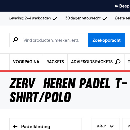
👟 Besp
Levering: 2-4 werkdagen
30 dagen retourrecht
Beste se
Zoeken naar producten, merken etc.
Zoekopdracht
VOORPAGINA
RACKETS
ADVIESGIDS RACKETS
ZERV Heren Padel T-
shirt/Polo
Padelkleding
Kleur