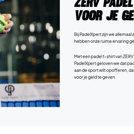
ZERV Padel
voor je g
Bij PadelXpert zijn we allemaa
hebben onze ruime ervaring ge
Met een padel t-shirt van ZERV k
PadelXpert geloven we dat pad
aan de sport wilt opofferen, d
voor je geld te geven.