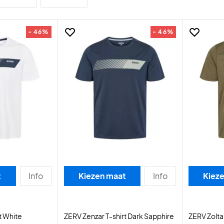
- 46%
- 46%
t
Info
Kiezen maat
Info
Kiez
t White
ZERV Zenzar T-shirt Dark Sapphire
ZERV Zoltar