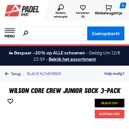
0
Winkelwagentje
Rackets
Favorieten
adviesgids
(
0
)
Zoeken naar producten, merken etc.
Zoekopdracht
MENU
👟 Bespaar -20% op ALLE schoenen
-
Geldig t/m 12/8
23:59
-
Bekijk het assortiment
|
Hulp nodig?
Terug
BLACK NOVEMBER
Wilson Core Crew Junior Sock 3-pack
BLACK OUT
KORTING 20%