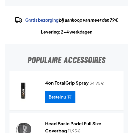
Gratis bezorging
bij aankoop van meer dan 79 €
Levering: 2-4 werkdagen
POPULAIRE ACCESSOIRES
4on TotalGrip Spray
34,95
€
Bestel nu
Head Basic Padel Full Size
Coverbag
11,95
€