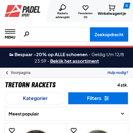
0
Winkelwagentje
Rackets
Favorieten
adviesgids
(
0
)
Zoeken naar producten, merken etc.
Zoekopdracht
MENU
👟 Bespaar -20% op ALLE schoenen
-
Geldig t/m 12/8
23:59
-
Bekijk het assortiment
Voorpagina
Hulp nodig?
Tretorn Rackets
4 stk.
Kategorier
Filters
Meest populair