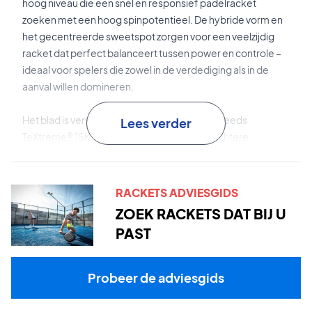
hoog niveau die een snel en responsief padelracket
zoeken met een hoog spinpotentieel. De hybride vorm en
het gecentreerde sweetspot zorgen voor een veelzijdig
racket dat perfect balanceert tussen power en controle –
ideaal voor spelers die zowel in de verdediging als in de
aanval willen domineren.
Het blad is vervaardigd met geavanceerd Zweeds
Lees verder
TeXtreme® 15K carbon, wat zorgt voor een lichtere,
dunnere, maar tegelijkertijd sterkere en duurzamere
constructie dan conventionele carbonmaterialen. Het
nieuwe 3D Ultra Spin-oppervlak met 1 mm verhoogde
RACKETS ADVIESGIDS
structuur en een multidirectioneel patroon maximaliseert
ZOEK RACKETS DAT BIJ U
het spinpotentieel vanuit alle hoeken op de baan. De EVA
PAST
FLEX-kern met medium dichtheid biedt een
uitgebalanceerde mix van power en controle, zodat jij je
spel per situatie kunt afstemmen.
Probeer de adviesgids
TeXtreme® 15K carbon
is Zweedse