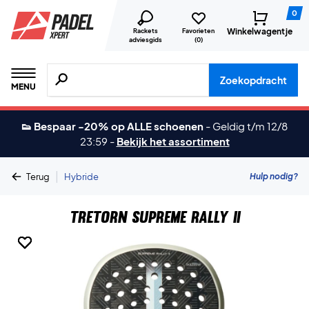
0
Winkelwagentje
Rackets
Favorieten
adviesgids
(
0
)
Zoeken naar producten, merken etc.
Zoekopdracht
MENU
👟 Bespaar -20% op ALLE schoenen
-
Geldig t/m 12/8
23:59
-
Bekijk het assortiment
|
Hulp nodig?
Terug
Hybride
Tretorn Supreme Rally II