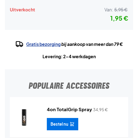
Uitverkocht
Van:
5,95 €
1,95 €
Gratis bezorging
bij aankoop van meer dan 79 €
Levering: 2-4 werkdagen
POPULAIRE ACCESSOIRES
4on TotalGrip Spray
34,95
€
Bestel nu