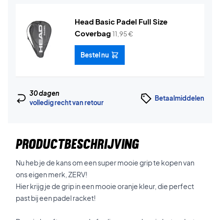
Head Basic Padel Full Size
Coverbag
11,95
€
Bestel nu
30 dagen
Betaalmiddelen
volledig recht van retour
PRODUCTBESCHRIJVING
Nu heb je de kans om een super mooie grip te kopen van
ons eigen merk, ZERV!
Hier krijg je de grip in een mooie oranje kleur, die perfect
past bij een padel racket!