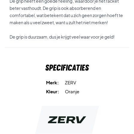
De grip heeft een goede feeling , waardoor je het racket
beter vasthoudt. De grip is ook absorberend en
comfortabel, wat betekent dat u zich geen zorgen hoeft te
maken als u veel zweet, want u zult het niet merken!
De grip is duurzaam, dus je krijgt veel waar voor je geld!
Specificaties
Merk:
ZERV
Kleur:
Oranje