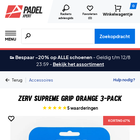
0
Winkelwagentje
Rackets
Favorieten
adviesgids
(
0
)
Zoeken naar producten, merken etc.
Zoekopdracht
MENU
👟 Bespaar -20% op ALLE schoenen
-
Geldig t/m 12/8
23:59
-
Bekijk het assortiment
|
Hulp nodig?
Terug
Accessoires
ZERV Supreme Grip Orange 3-pack
5 waarderingen
KORTING 67%
KORTING 67%