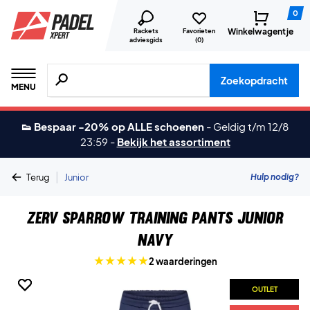
0
Winkelwagentje
Rackets
Favorieten
adviesgids
(
0
)
Zoeken naar producten, merken etc.
Zoekopdracht
MENU
👟 Bespaar -20% op ALLE schoenen
-
Geldig t/m 12/8
23:59
-
Bekijk het assortiment
|
Hulp nodig?
Terug
Junior
ZERV Sparrow Training Pants Junior
Navy
2 waarderingen
OUTLET
OUTLET