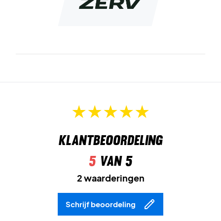
Kleur: Navy
Materiaal: 92% polyester, 8% elastaan
Het wordt aanbevolen om de trainingsbroek op 40 graden
te wassen, binnenstebuiten.
Klantbeoordeling
5
van 5
2 waarderingen
Schrijf beoordeling