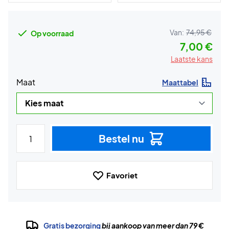
Van:
74,95 €
Op voorraad
7,00 €
Laatste kans
Maat
Maattabel
Bestel nu
Favoriet
Gratis bezorging
bij aankoop van meer dan 79 €