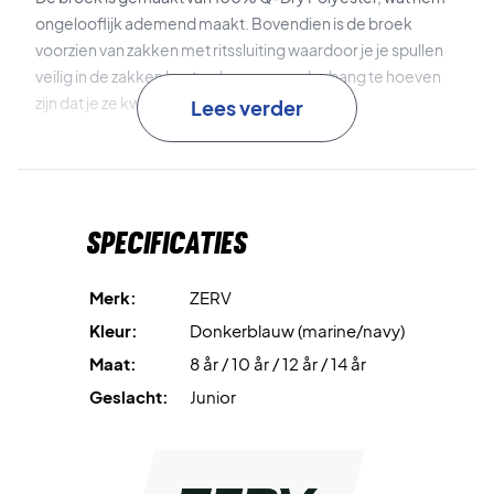
ongelooflijk ademend maakt. Bovendien is de broek
voorzien van zakken met ritssluiting waardoor je je spullen
veilig in de zakken kunt opbergen zonder bang te hoeven
zijn dat je ze kwijtraakt.
Lees verder
Moderne en sportieve trainingsbroek van ZERV -
trainingsset voor kinderen en tieners.
Het ZERV-logo is geplaatst bij de rits aan het einde van de
Specificaties
broekspijp, wat zorgt voor een stijlvolle, moderne en
sportieve look.
Merk:
ZERV
Het is mogelijk om de bijpassende trainingsjacket aan te
Kleur:
Donkerblauw (marine/navy)
schaffen waardoor je een complete trainingsset hebt die
Maat:
8 år / 10 år / 12 år / 14 år
voor vele gelegenheden kan worden gebruikt.
Geslacht:
Junior
Een supercoole trainingsbroek - gemaakt door spelers,
voor spelers!