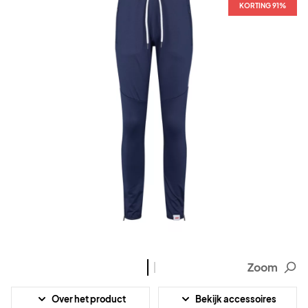
KORTING 91%
KORTING 91%
Zoom
Over het product
Bekijk accessoires