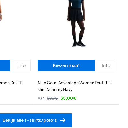
Info
Kiezen maat
Info
omen Dri-FIT
Nike Court Advantage Women Dri-FIT T-
shirt Armoury Navy
Van:
59,95
35,00 €
Bekijk alle T-shirts/polo's