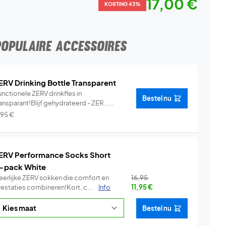
17,00 €
KORTING 43%
POPULAIRE ACCESSOIRES
ERV Drinking Bottle Transparent
nctionele ZERV drinkfles in
Bestel nu
ansparant!Blijf gehydrateerd - ZER...
Info
,95
€
ERV Performance Socks Short
-pack White
eerlijke ZERV sokken die comfort en
16,95
restaties combineren!Kort, c...
Info
11,95
€
Bestel nu