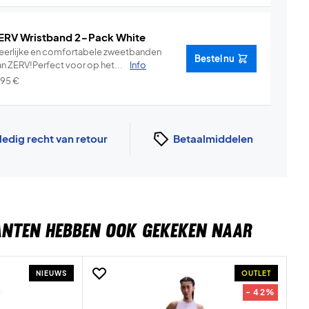
ERV Wristband 2-Pack White
eerlijke en comfortabele zweetbanden
Bestel nu
an ZERV!Perfect voor op het...
Info
,95
€
ledig recht van retour
Betaalmiddelen
ANTEN HEBBEN OOK GEKEKEN NAAR
NIEUWS
OUTLET
- 42%