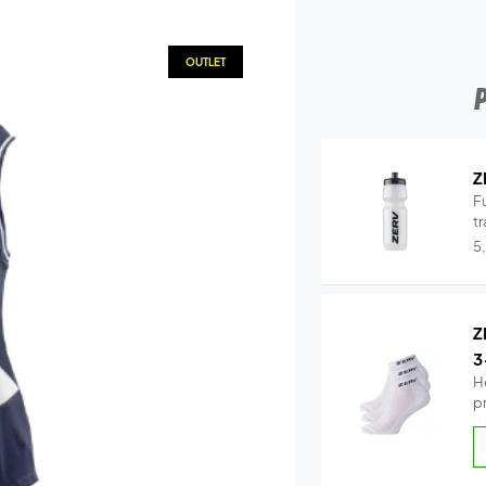
OUTLET
Z
Fu
tr
5
Z
3
H
p