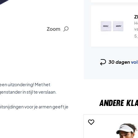
Z
H
Zoom
v
5
30 dagen
vol
geen uitzondering! Met het
stander in stijl te verslaan.
ANDERE KL
itsnijdingen voor je armen geeft je