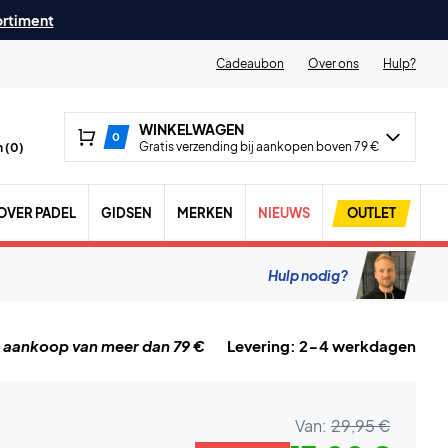
ortiment
Cadeaubon
Over ons
Hulp?
WINKELWAGEN
0
Gratis verzending bij aankopen boven 79 €
 (
0
)
OVER PADEL
GIDSEN
MERKEN
NIEUWS
OUTLET
Hulp nodig?
j aankoop van meer dan 79 €
Levering: 2-4 werkdagen
Van:
29,95 €