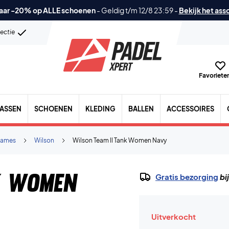
aar -20% op ALLE schoenen
-
Geldig t/m 12/8 23:59
-
Bekijk het ass
lectie
Favorieten
TASSEN
SCHOENEN
KLEDING
BALLEN
ACCESSOIRES
ames
Wilson
Wilson Team ll Tank Women Navy
k Women
Gratis bezorging
bi
Uitverkocht