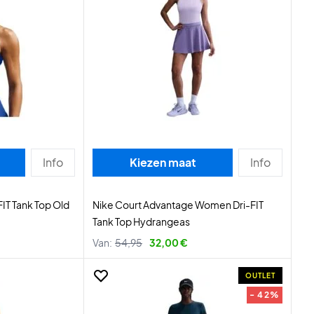
Info
Kiezen maat
Info
IT Tank Top Old
Nike Court Advantage Women Dri-FIT
Tank Top Hydrangeas
Van:
54,95
32,00 €
OUTLET
- 42%