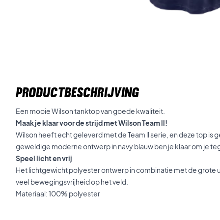
PRODUCTBESCHRIJVING
Een mooie Wilson tanktop van goede kwaliteit.
Maak je klaar voor de strijd met Wilson Team ll!
Wilson heeft echt geleverd met de Team ll serie, en deze top is 
geweldige moderne ontwerp in navy blauw ben je klaar om je tegen
Speel licht en vrij
Het lichtgewicht polyester ontwerp in combinatie met de grote u
veel bewegingsvrijheid op het veld.
Materiaal: 100% polyester