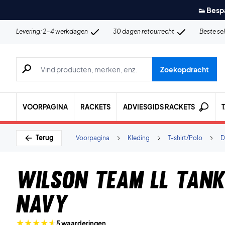
👟 Besp
Levering: 2-4 werkdagen
30 dagen retourrecht
Beste se
Zoeken naar producten, merken etc.
Zoekopdracht
VOORPAGINA
RACKETS
ADVIESGIDS RACKETS
Terug
Voorpagina
Kleding
T-shirt/Polo
D
Wilson Team ll Tan
Navy
5 waarderingen