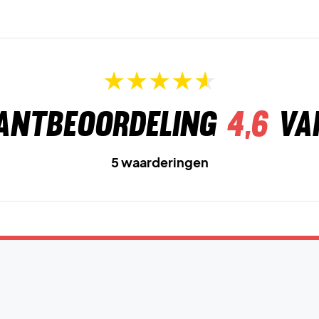
antbeoordeling
4,6
va
5 waarderingen