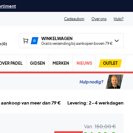
ortiment
Cadeaubon
Over ons
Hulp?
WINKELWAGEN
0
Gratis verzending bij aankopen boven 79 €
 (
0
)
OVER PADEL
GIDSEN
MERKEN
NIEUWS
OUTLET
Hulp nodig?
j aankoop van meer dan 79 €
Levering: 2-4 werkdagen
Van:
150,00 €