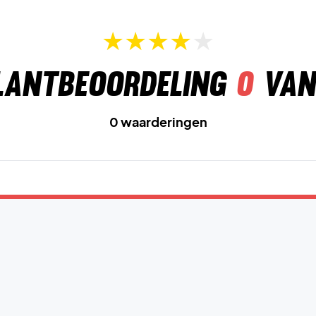
lantbeoordeling
0
van
0 waarderingen