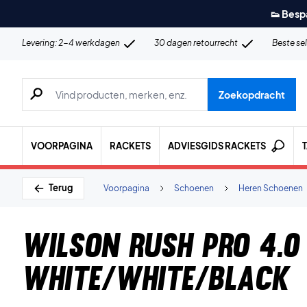
👟 Besp
Levering: 2-4 werkdagen
30 dagen retourrecht
Beste se
Zoeken naar producten, merken etc.
Zoekopdracht
VOORPAGINA
RACKETS
ADVIESGIDS RACKETS
Terug
Voorpagina
Schoenen
Heren Schoenen
Wilson Rush Pro 4.0
White/White/Black