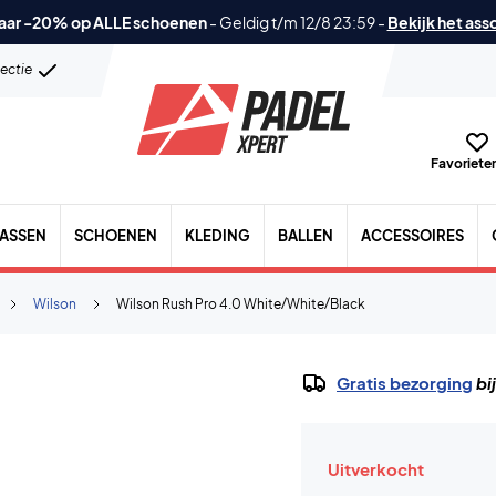
aar -20% op ALLE schoenen
-
Geldig t/m 12/8 23:59
-
Bekijk het ass
lectie
Favorieten
TASSEN
SCHOENEN
KLEDING
BALLEN
ACCESSOIRES
Wilson
Wilson Rush Pro 4.0 White/White/Black
Gratis bezorging
bi
Uitverkocht