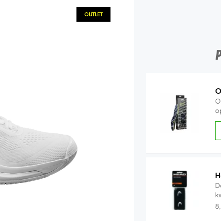
OUTLET
O
O
o
H
D
k
8