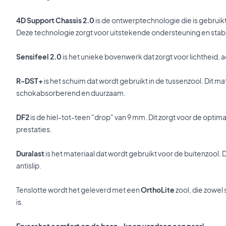
4D Support Chassis 2.0
is de ontwerptechnologie die is gebruik
Deze technologie zorgt voor uitstekende ondersteuning en stabil
Sensifeel 2.0
is het unieke bovenwerk dat zorgt voor lichthei
R-DST+
is het schuim dat wordt gebruikt in de tussenzool. Dit ma
schokabsorberend en duurzaam.
DF2
is de hiel-tot-teen "drop" van 9 mm. Dit zorgt voor de opti
prestaties.
Duralast
is het materiaal dat wordt gebruikt voor de buitenzool. D
antislip.
Tenslotte wordt het geleverd met een
OrthoLite
zool, die zowe
is.