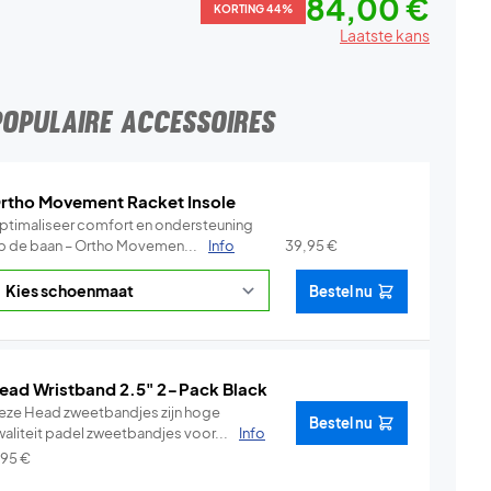
84,00 €
KORTING 44%
Laatste kans
POPULAIRE ACCESSOIRES
rtho Movement Racket Insole
ptimaliseer comfort en ondersteuning
p de baan – Ortho Movemen...
Info
39,95
€
Bestel nu
ead Wristband 2.5" 2-Pack Black
eze Head zweetbandjes zijn hoge
Bestel nu
waliteit padel zweetbandjes voor...
Info
,95
€