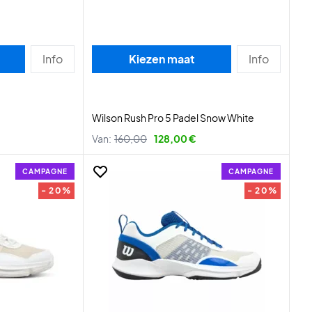
Info
Kiezen maat
Info
Wilson Rush Pro 5 Padel Snow White
Van:
160,00
128,00 €
CAMPAGNE
CAMPAGNE
- 20%
- 20%