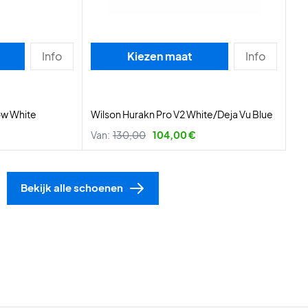
Info
Kiezen maat
Info
ow White
Wilson Hurakn Pro V2 White/Deja Vu Blue
Van:
130,00
104,00 €
Bekijk alle schoenen