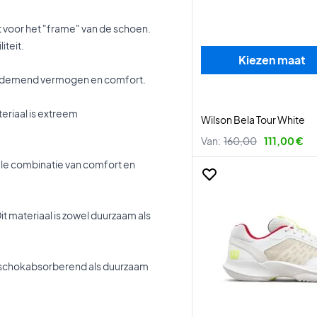
t voor het "frame" van de schoen.
iteit.
Kiezen maat
d, ademend vermogen en comfort.
teriaal is extreem
Wilson Bela Tour White
Van:
160,00
111,00 €
male combinatie van comfort en
it materiaal is zowel duurzaam als
l schokabsorberend als duurzaam