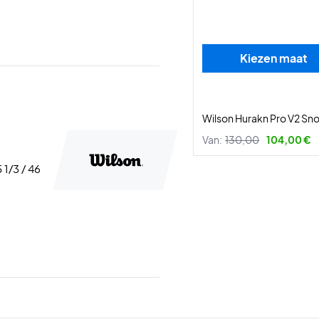
Kiezen maat
Wilson Hurakn Pro V2 Sn
Van:
130,00
104,00 €
5 1/3 / 46