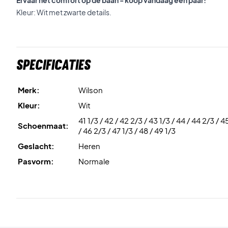
Ervaar het comfort op de baan - koop vandaag een paar!
Kleur: Wit met zwarte details.
Specificaties
Merk:
Wilson
Kleur:
Wit
41 1/3 / 42 / 42 2/3 / 43 1/3 / 44 / 44 2/3 / 4
Schoenmaat:
/ 46 2/3 / 47 1/3 / 48 / 49 1/3
Geslacht:
Heren
Pasvorm:
Normale