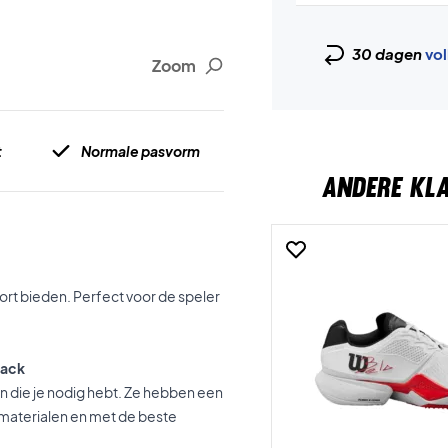
30 dagen
vol
Zoom
t
Normale pasvorm
ANDERE KL
ort bieden. Perfect voor de speler
lack
en die je nodig hebt. Ze hebben een
materialen en met de beste