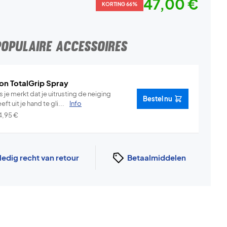
47,00 €
KORTING 66%
POPULAIRE ACCESSOIRES
on TotalGrip Spray
s je merkt dat je uitrusting de neiging
Bestel nu
eft uit je hand te gli...
Info
4,95
€
ledig recht van retour
Betaalmiddelen