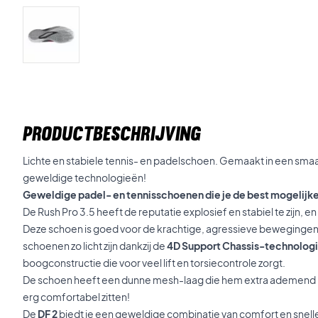
PRODUCTBESCHRIJVING
Lichte en stabiele tennis- en padelschoen. Gemaakt in een sma
geweldige technologieën!
Geweldige padel- en tennisschoenen die je de best mogelijke
De Rush Pro 3.5 heeft de reputatie explosief en stabiel te zijn, e
Deze schoen is goed voor de krachtige, agressieve bewegingen
schoenen zo licht zijn dankzij de
4D Support Chassis-technolog
boogconstructie die voor veel lift en torsiecontrole zorgt.
De schoen heeft een dunne mesh-laag die hem extra ademend 
erg comfortabel zitten!
De
DF 2
biedt je een geweldige combinatie van comfort en snell