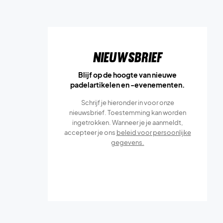
Nieuwsbrief
Blijf op de hoogte van nieuwe
padelartikelen en -evenementen.
Schrijf je hieronder in voor onze
nieuwsbrief. Toestemming kan worden
ingetrokken. Wanneer je je aanmeldt,
accepteer je ons
beleid voor persoonlijke
gegevens.