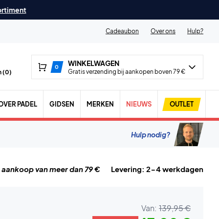
ortiment
Cadeaubon
Over ons
Hulp?
WINKELWAGEN
0
Gratis verzending bij aankopen boven 79 €
 (
0
)
OVER PADEL
GIDSEN
MERKEN
NIEUWS
OUTLET
Hulp nodig?
j aankoop van meer dan 79 €
Levering: 2-4 werkdagen
Van:
139,95 €