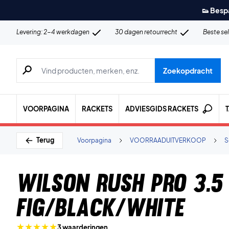
👟 Besp
Levering: 2-4 werkdagen
30 dagen retourrecht
Beste se
Zoeken naar producten, merken etc.
Zoekopdracht
VOORPAGINA
RACKETS
ADVIESGIDS RACKETS
Terug
Voorpagina
VOORRAADUITVERKOOP
S
Wilson Rush Pro 3.5
Fig/Black/White
3 waarderingen