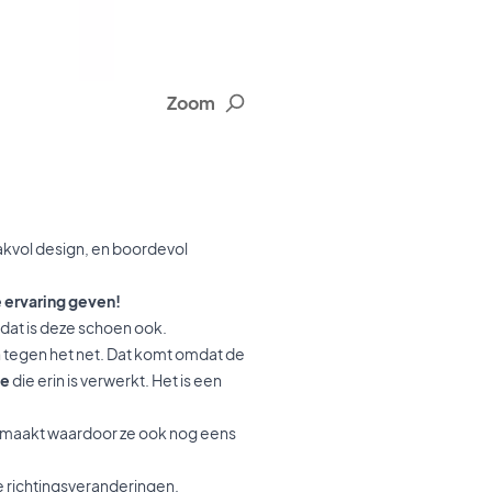
Zoom
akvol design, en boordevol
 ervaring geven!
n dat is deze schoen ook.
 tegen het net. Dat komt omdat de
ie
die erin is verwerkt. Het is een
maakt waardoor ze ook nog eens
e richtingsveranderingen.