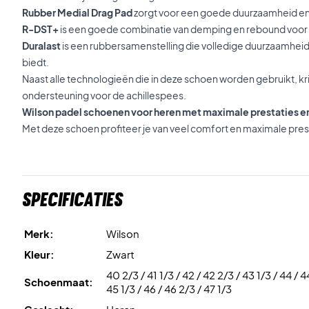
Rubber Medial Drag Pad
zorgt voor een goede duurzaamheid e
R-DST+
is een goede combinatie van demping en rebound voor 
Duralast
is een rubbersamenstelling die volledige duurzaamheid, 
biedt.
Naast alle technologieën die in deze schoen worden gebruikt, kr
ondersteuning voor de achillespees.
Wilson padel schoenen voor heren met maximale prestaties e
Met deze schoen profiteer je van veel comfort en maximale pres
Specificaties
Merk:
Wilson
Kleur:
Zwart
40 2/3 / 41 1/3 / 42 / 42 2/3 / 43 1/3 / 44 / 4
Schoenmaat:
45 1/3 / 46 / 46 2/3 / 47 1/3