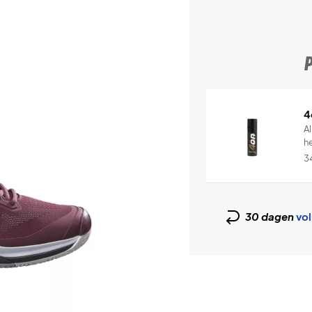
4
Al
he
3
30 dagen
vol