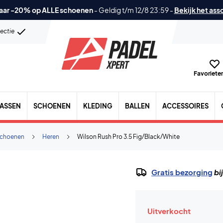
aar -20% op ALLE schoenen
-
Geldig t/m 12/8 23:59
-
Bekijk het ass
lectie
Favorieten
TASSEN
SCHOENEN
KLEDING
BALLEN
ACCESSOIRES
choenen
Heren
Wilson Rush Pro 3.5 Fig/Black/White
Gratis bezorging
bi
Uitverkocht