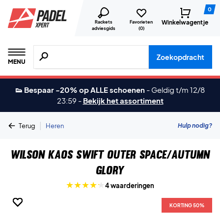
0
Winkelwagentje
Rackets
Favorieten
adviesgids
(
0
)
Zoeken naar producten, merken etc.
Zoekopdracht
MENU
👟 Bespaar -20% op ALLE schoenen
-
Geldig t/m 12/8
23:59
-
Bekijk het assortiment
|
Hulp nodig?
Terug
Heren
Wilson Kaos Swift Outer Space/Autumn
Glory
4 waarderingen
KORTING 50%
KORTING 50%
KORTING 50%
KORTING 50%
KORTING 50%
KORTING 50%