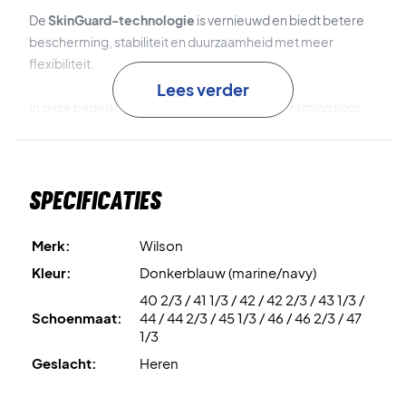
De
SkinGuard-technologie
is vernieuwd en biedt betere
bescherming, stabiliteit en duurzaamheid met meer
flexibiliteit.
Lees verder
In deze padelschoen krijg je ook extra bescherming voor
de enkel. De schoen is extra flexibel en met de geweldige
tussenzool van Wilson krijg je een goede schokabsorptie.
Padel schoenen - Perfect voor gravelbanen!
Specificaties
De tussenzool is gemaakt van lichtgewicht
EVA
, dat zorgt
voor een mix van demping en een geaard gevoel. De
R-
DST+ technologie
in de hiel zorgt voor verhoogde
Merk:
Wilson
schokabsorptie en energie voor explosieve bewegingen.
Kleur:
Donkerblauw (marine/navy)
40 2/3 / 41 1/3 / 42 / 42 2/3 / 43 1/3 /
Met Wilson Kaos Swift voel je je zelfverzekerd en sta je
Schoenmaat:
44 / 44 2/3 / 45 1/3 / 46 / 46 2/3 / 47
stevig op de tennis- of padelbaan. De buitenzool is uiterst
1/3
duurzaam en biedt een goede grip op de baan.
Geslacht:
Heren
Wilson Kaos Swift kan gebruikt worden op gravelbanen