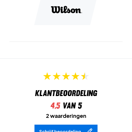
materiaal geeft de schoen een uitstekende grip op de
grond.
R-DST+
is het schokabsorberende materiaal waarvan de
tussenzool van de schoen is gemaakt. Dit materiaal geeft
de schoen een groot speelcomfort.
Koop de schoen vandaag nog - voor een geweldige prijs!
Kleur: Wit, grijs en neon geel
Klantbeoordeling
4,5
van 5
2 waarderingen
Schrijf beoordeling