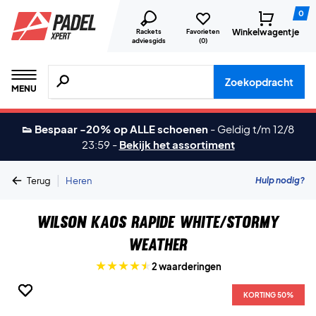
0
Winkelwagentje
Rackets
Favorieten
adviesgids
(
0
)
Zoeken naar producten, merken etc.
Zoekopdracht
MENU
👟 Bespaar -20% op ALLE schoenen
-
Geldig t/m 12/8
23:59
-
Bekijk het assortiment
|
Hulp nodig?
Terug
Heren
Wilson Kaos Rapide White/Stormy
Weather
2 waarderingen
KORTING 50%
KORTING 50%
KORTING 50%