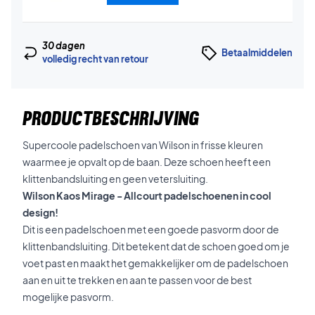
30 dagen
Betaalmiddelen
volledig recht van retour
PRODUCTBESCHRIJVING
Supercoole padelschoen van Wilson in frisse kleuren
waarmee je opvalt op de baan. Deze schoen heeft een
klittenbandsluiting en geen vetersluiting.
Wilson Kaos Mirage - Allcourt padelschoenen in cool
design!
Dit is een padelschoen met een goede pasvorm door de
klittenbandsluiting. Dit betekent dat de schoen goed om je
voet past en maakt het gemakkelijker om de padelschoen
aan en uit te trekken en aan te passen voor de best
mogelijke pasvorm.