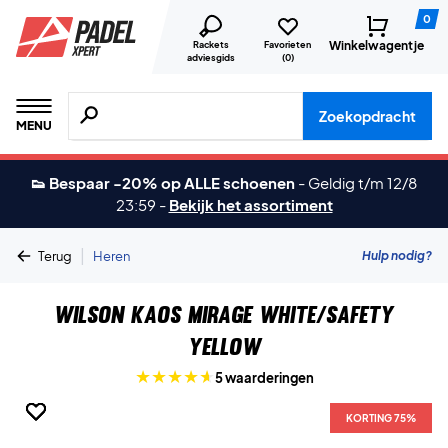
0
Winkelwagentje
Rackets
Favorieten
adviesgids
(
0
)
Zoeken naar producten, merken etc.
Zoekopdracht
MENU
👟 Bespaar -20% op ALLE schoenen
-
Geldig t/m 12/8
23:59
-
Bekijk het assortiment
|
Hulp nodig?
Terug
Heren
Wilson Kaos Mirage White/Safety
Yellow
5 waarderingen
KORTING 75%
KORTING 75%
KORTING 75%
KORTING 75%
KORTING 75%