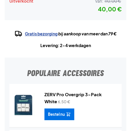
Uitverkocht
Van:
110,00 €
40,00 €
Gratis bezorging
bij aankoop van meer dan 79 €
Levering: 2-4 werkdagen
POPULAIRE ACCESSOIRES
ZERV Pro Overgrip 3-Pack
White
6,50
€
Bestel nu