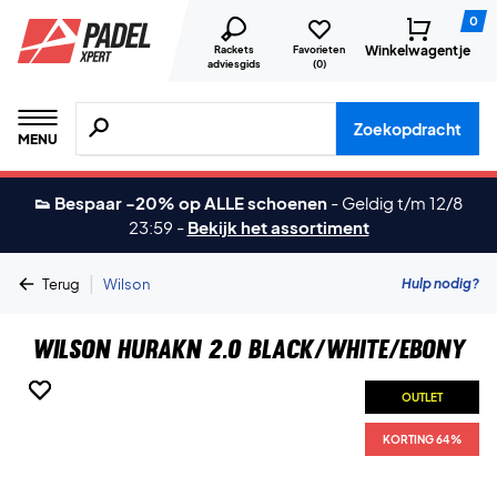
0
Winkelwagentje
Rackets
Favorieten
adviesgids
(
0
)
Zoeken naar producten, merken etc.
Zoekopdracht
MENU
👟 Bespaar -20% op ALLE schoenen
-
Geldig t/m 12/8
23:59
-
Bekijk het assortiment
|
Hulp nodig?
Terug
Wilson
Wilson Hurakn 2.0 Black/White/Ebony
OUTLET
OUTLET
KORTING 64%
KORTING 64%