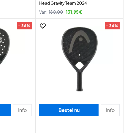
Head Gravity Team 2024
Van:
180,00
131,95 €
- 36%
- 36%
Info
Bestel nu
Info