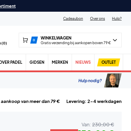
ortiment
Cadeaubon
Over ons
Hulp?
WINKELWAGEN
0
Gratis verzending bij aankopen boven 79 €
 (
0
)
OVER PADEL
GIDSEN
MERKEN
NIEUWS
OUTLET
Hulp nodig?
j aankoop van meer dan 79 €
Levering: 2-4 werkdagen
Van:
230,00 €