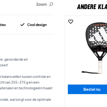
Zoom
ANDERE KL
ties
Cool design
ieve, gevorderde en
acket!
 balans willen tussen controle en
icht van 355–375 g en een
aterialen en technologieën maakt
Bestel nu
ervlak, wat zorgt voor de optimale