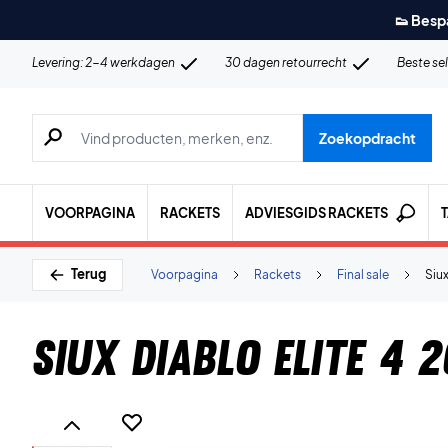
👟 Besp
Levering: 2-4 werkdagen
30 dagen retourrecht
Beste se
Zoeken naar producten, merken etc.
Zoekopdracht
VOORPAGINA
RACKETS
ADVIESGIDS RACKETS
Terug
Voorpagina
Rackets
Final sale
Siux
Siux Diablo Elite 4 