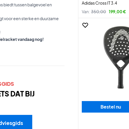
Adidas Cross IT 3.4
s biedt tussen balgevoel en
Van:
350,00
199,00 €
orgt voor een sterke en duurzame
!
delracket vandaag nog!
SGIDS
S DAT BIJ
Bestel nu
dviesgids