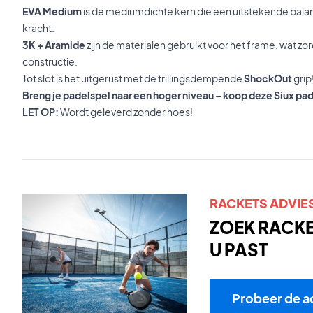
EVA Medium
is de mediumdichte kern die een uitstekende balan
kracht.
3K + Aramide
zijn de materialen gebruikt voor het frame, wat z
constructie.
Tot slot is het uitgerust met de trillingsdempende
ShockOut
grip
Breng je padelspel naar een hoger niveau – koop deze Siux pa
LET OP:
Wordt geleverd zonder hoes!
RACKETS ADVIE
ZOEK RACKET
U PAST
Probeer de a