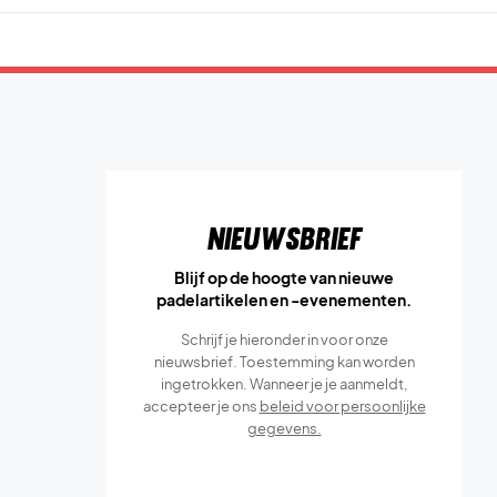
Nieuwsbrief
Blijf op de hoogte van nieuwe
padelartikelen en -evenementen.
Schrijf je hieronder in voor onze
nieuwsbrief. Toestemming kan worden
ingetrokken. Wanneer je je aanmeldt,
accepteer je ons
beleid voor persoonlijke
gegevens.