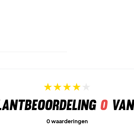
lantbeoordeling
0
van
0 waarderingen