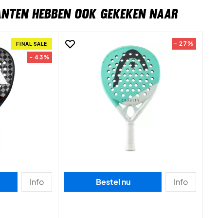
ANTEN HEBBEN OOK GEKEKEN NAAR
- 27%
FINAL SALE
- 43%
Info
Bestel nu
Info