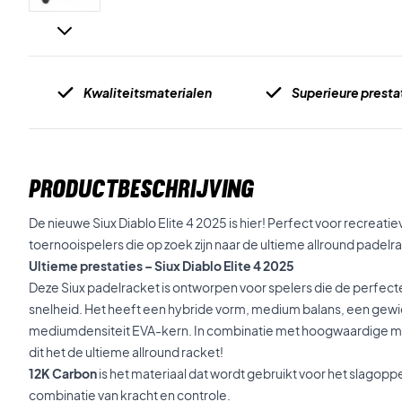
Kwaliteitsmaterialen
Superieure presta
PRODUCTBESCHRIJVING
De nieuwe Siux Diablo Elite 4 2025 is hier! Perfect voor recreat
toernooispelers die op zoek zijn naar de ultieme allround padelr
Ultieme prestaties – Siux Diablo Elite 4 2025
Deze Siux padelracket is ontworpen voor spelers die de perfecte
snelheid. Het heeft een hybride vorm, medium balans, een gew
mediumdensiteit EVA-kern. In combinatie met hoogwaardige m
dit het de ultieme allround racket!
12K Carbon
is het materiaal dat wordt gebruikt voor het slagopp
combinatie van kracht en controle.