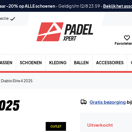
aar -20% op ALLE schoenen
-
Geldig t/m 12/8 23:59
-
Bekijk het ass
lectie
Favorieten
TASSEN
SCHOENEN
KLEDING
BALLEN
ACCESSOIRES
 Diablo Elite 4 2025
2025
Gratis bezorging
bi
Uitverkocht
OUTLET