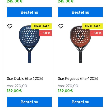
245,00 €
245,00 €
Bestel nu
Bestel nu
FINAL SALE
FINAL SALE
- 30%
- 30%
Siux Diablo Elite 6 2026
Siux Pegasus Elite 4 2026
Van:
270,00
Van:
270,00
189,00 €
189,00 €
Bestel nu
Bestel nu