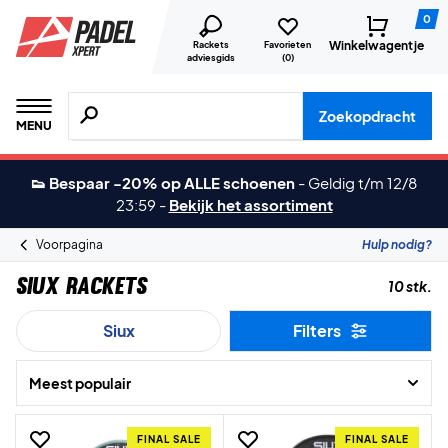
0
Winkelwagentje
Rackets
Favorieten
adviesgids
(
0
)
Zoeken naar producten, merken etc.
Zoekopdracht
MENU
👟 Bespaar -20% op ALLE schoenen
-
Geldig t/m 12/8
23:59
-
Bekijk het assortiment
Voorpagina
Hulp nodig?
Siux Rackets
10 stk.
Siux
Filters
Meest populair
FINAL SALE
FINAL SALE