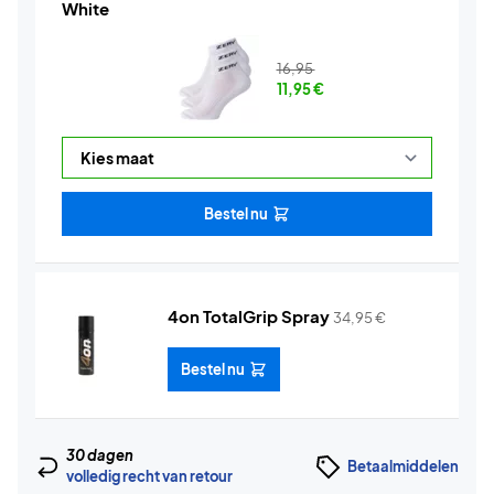
White
16,95
11,95
€
Bestel nu
4on TotalGrip Spray
34,95
€
Bestel nu
30 dagen
Betaalmiddelen
volledig recht van retour