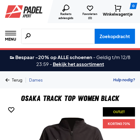
0
Winkelwagentje
Rackets
Favorieten
adviesgids
(
0
)
Zoeken naar producten, merken etc.
Zoekopdracht
MENU
👟 Bespaar -20% op ALLE schoenen
-
Geldig t/m 12/8
23:59
-
Bekijk het assortiment
|
Hulp nodig?
Terug
Dames
Osaka Track Top Women Black
OUTLET
KORTING 70%